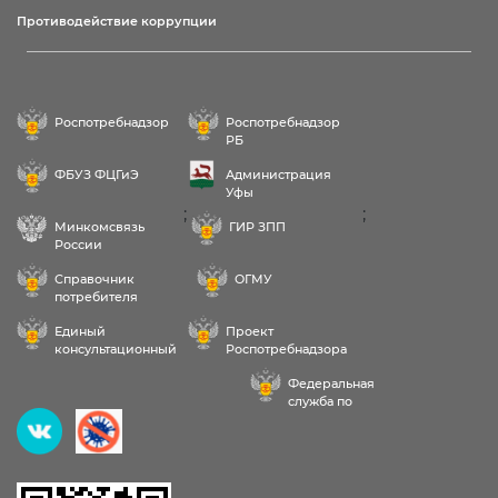
Противодействие коррупции
Роспотребнадзор
Роспотребнадзор
РБ
ФБУЗ ФЦГиЭ
Администрация
Уфы
;
;
Минкомсвязь
ГИР ЗПП
России
Справочник
ОГМУ
потребителя
Единый
Проект
консультационный
Роспотребнадзора
центр
РФ «Здоровое
Федеральная
питание»
служба по
надзору в сфере
Здравствуйте! Пожалуйста,
здравоохранения
выберите услугу: