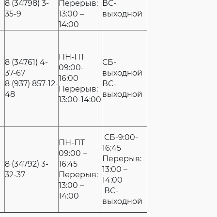
8 (34798) 3-
Перерыв:
ВС-
35-9
13:00 –
выходной
14:00
ПН-ПТ
8 (34761) 4-
СБ-
09:00-
37-67
выходной
16:00
8 (937) 857-12-
ВС-
Перерыв:
48
выходной
13:00-14:00
СБ-9:00-
ПН-ПТ
16:45
09:00 –
Перерыв:
8 (34792) 3-
16:45
13:00 –
32-37
Перерыв:
1
14:00
13:00 –
ВС-
14:00
выходной