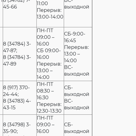
 1
8 (34782) 7-
ВС-
11:00
45-66
выходной
Перерыв:
13:00-14:00
ПН-ПТ
СБ-9:00-
09:00 –
16:45
8 (34784) 3-
16:00
Перерыв:
47-87;
СБ 09:00-
13:00 –
8 (34784) 3-
16:00
14:00
47-89
Перерыв:
ВС-
13:00 –
выходной
14:00
ПН-ПТ
8 (917) 370-
СБ-
08:30 –
24-44;
выходной
16:30
8 (34783) 4-
ВС-
Перерыв:
43-15
выходной
12:30-13:30
ПН-ПТ
8 (34798) 3-
09:00 –
СБ-
35-90;
16:00
выходной