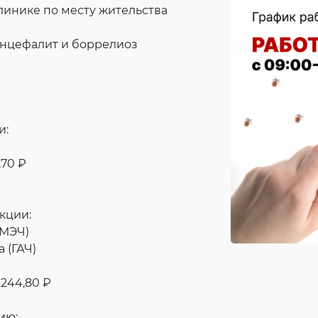
линике по месту жительства
 энцефалит и боррелиоз
и:
1,70 ₽
кции:
(МЭЧ)
 (ГАЧ)
. 2244,80 ₽
ию: