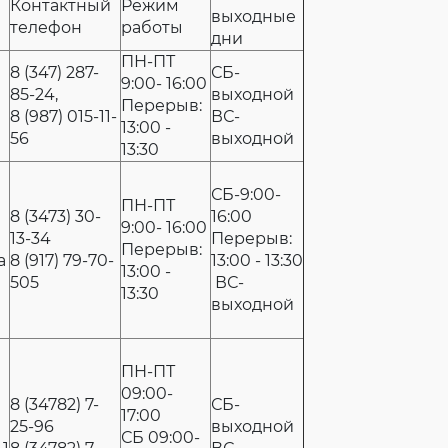
Контактный
Режим
выходные
телефон
работы
дни
ПН-ПТ
8 (347) 287-
СБ-
9:00- 16:00
85-24,
выходной
Перерыв:
8 (987) 015-11-
ВС-
13:00 -
56
выходной
13:30
СБ-9:00-
ПН-ПТ
8 (3473) 30-
16:00
9:00- 16:00
13-34
Перерыв:
Перерыв:
а
8 (917) 79-70-
13:00 - 13:30
13:00 -
505
ВС-
13:30
выходной
ПН-ПТ
09:00-
8 (34782) 7-
СБ-
17:00
25-96
выходной
СБ 09:00-