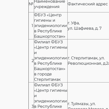
Наименование
№
Фактический адрес
учреждения
ФБУЗ «Центр
гигиены и
г. Уфа,
1
эпидемиологии
ул. Шафиева, д. 7
в Республике
Башкортостан»
Филиал ФБУЗ
«Центр гигиены
и
эпидемиологии
г. Стерлитамак, ул.
2
в Республике
Революционная, д.2
Башкортостан»
в городе
Стерлитамак
Филиал ФБУЗ
«Центр гигиены
и
эпидемиологии
г. Туймазы, ул.
3
в Республике