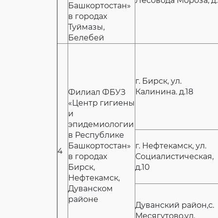
Лесовода Мороза, д.
Башкортостан»
в городах
Туймазы,
Белебей
г. Бирск, ул.
Калинина. д.18
Филиал ФБУЗ
«Центр гигиены
и
эпидемиологии
в Республике
Башкортостан»
г. Нефтекамск, ул.
4
в городах
Социалистическая,
Бирск,
д.10
Нефтекамск,
Дуванском
районе
Дуванский район,с.
Месягутово,ул.