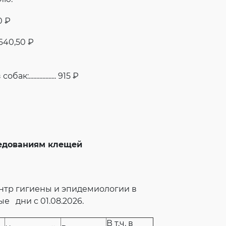
50 ₽
. 640,50 ₽
............... 915 ₽
ледованиям клещей
нтр гигиены и эпидемиологии в
е дни c 01.08.2026.
В т.ч. в