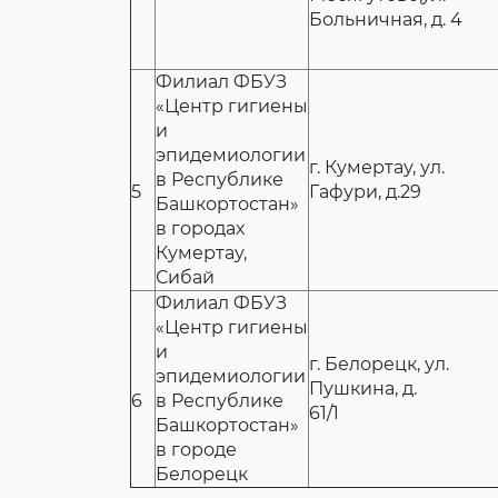
Больничная, д. 4
Филиал ФБУЗ
«Центр гигиены
и
эпидемиологии
г. Кумертау, ул.
в Республике
5
Гафури, д.29
Башкортостан»
в городах
Кумертау,
Сибай
Филиал ФБУЗ
«Центр гигиены
и
г. Белорецк, ул.
эпидемиологии
Пушкина, д.
6
в Республике
61/
Башкортостан»
в городе
Белорецк