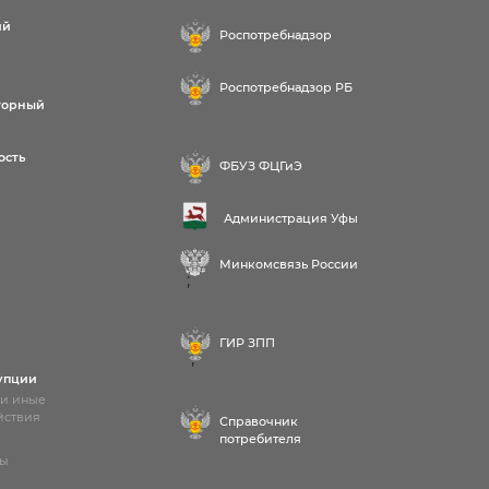
ий
Роспотребнадзор
Роспотребнадзор РБ
торный
ость
ФБУЗ ФЦГиЭ
Администрация Уфы
Минкомсвязь России
;
ГИР ЗПП
;
упции
 и иные
йствия
Справочник
потребителя
лы