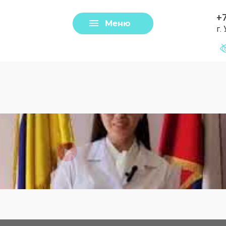
+7
Меню
г.
Задать вопрос
Клещи
Загрузить файл