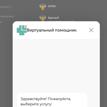
ОГМУ
бщений о
освещение
Единый
консультационный
ии
центр
Виртуальный помощник
Проект
Роспотребнадзора РФ
«Здоровое питание»
Федеральная служба по
надзору в сфере
здравоохранения
Здравствуйте! Пожалуйста,
выберите услугу: