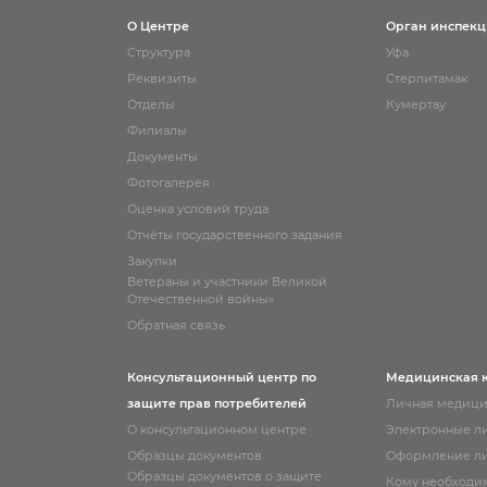
О Центре
Орган инспек
Структура
Уфа
Реквизиты
Стерлитамак
Отделы
Кумертау
Филиалы
Документы
Фотогалерея
Оценка условий труда
Отчёты государственного задания
Закупки
Ветераны и участники Великой
Отечественной войны»
Обратная связь
Консультационный центр по
Медицинская 
защите прав потребителей
Личная медици
О консультационном центре
Электронные л
Образцы документов
Оформление ли
Образцы документов о защите
Кому необходи