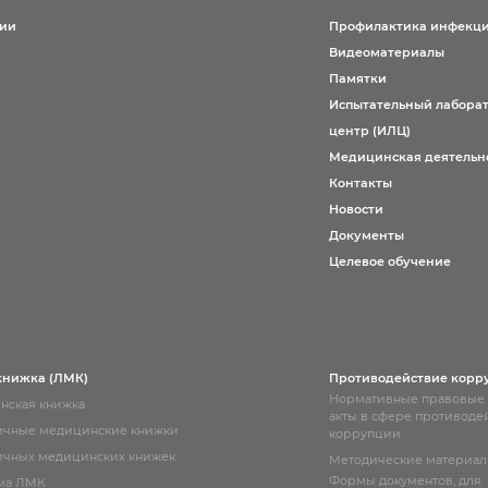
Согласие на обработку личных данных
ции
Профилактика инфекц
Введите слово с картинки
*
:
Видеоматериалы
Памятки
Испытательный лабора
центр (ИЛЦ)
Медицинская деятельн
Контакты
Новости
Документы
Целевое обучение
книжка (ЛМК)
Противодействие корр
Нормативные правовые
нская книжка
акты в сфере противоде
ичные медицинские книжки
коррупции
чных медицинских книжек
Методические материа
Формы документов, для
ма ЛМК