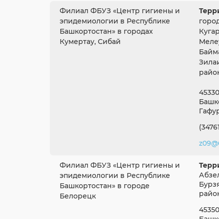
Филиал ФБУЗ «Центр гигиены и
Терр
эпидемиологии в Республике
город
Башкортостан» в городах
Куга
Кумертау, Сибай
Меле
Байм
Зила
райо
45330
Башко
Гафур
(3476
z09@0
Филиал ФБУЗ «Центр гигиены и
Терр
Абзе
эпидемиологии в Республике
Бурз
Башкортостан» в городе
райо
Белорецк
45350