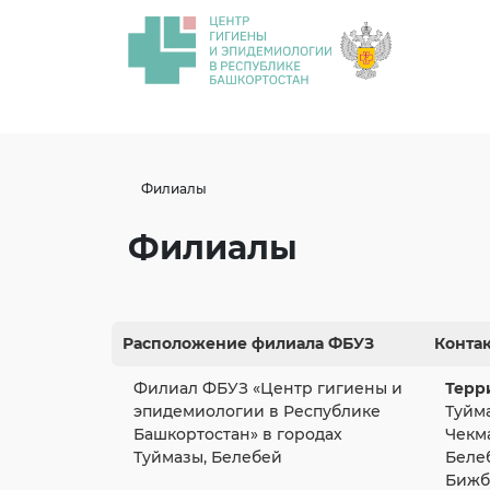
Филиалы
Филиалы
Расположение филиала ФБУЗ
Конта
Филиал ФБУЗ «Центр гигиены и
Терр
эпидемиологии в Республике
Туйм
Башкортостан» в городах
Чекм
Туймазы, Белебей
Беле
Бижб