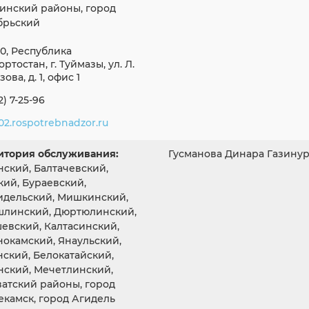
инский районы, город
Согласие на обработку личных данных
брьский
Введите слово с картинки
*
:
0, Республика
ртостан, г. Туймазы, ул. Л.
ова, д. 1, офис 1
2) 7-25-96
2.rospotrebnadzor.ru
итория обслуживания:
Гусманова Динара Газину
нский, Балтачевский,
кий, Бураевский,
идельский, Мишкинский,
шлинский, Дюртюлинский,
евский, Калтасинский,
нокамский, Янаульский,
нский, Белокатайский,
нский, Мечетлинский,
ватский районы, город
екамск, город Агидель