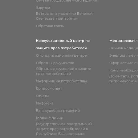
Отчёты государственного задания
Закупки
Ветераны и участники Великой
Отечественной войны»
Обратная связь
Консультационный центр по
Медицинская 
защите прав потребителей
Личная медици
О консультационном центре
Электронные л
Образцы документов
Оформление ли
Образцы документов о защите
Кому необходи
прав потребителей
Документы, ре
Информация потребителям
гигиенической
Вопрос - ответ
Отчеты
Инфотека
Банк судебных решений
Горячие линии
Государственная программа «О
защите прав потребителей в
Республике Башкортостан»