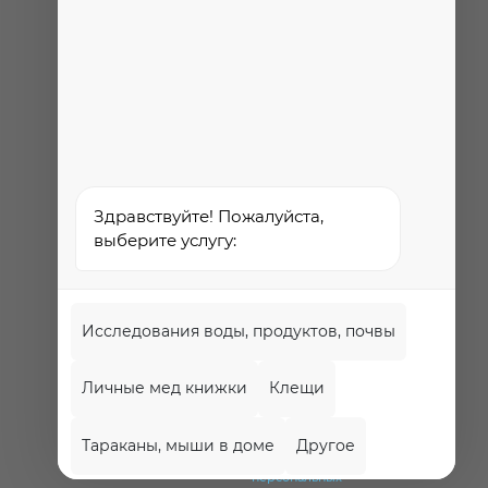
Федеральная служба по
надзору в сфере
здравоохранения
Здравствуйте! Пожалуйста,
выберите услугу:
Исследования воды, продуктов, почвы
Личные мед книжки
Клещи
Политика
обработки и
Тараканы, мыши в доме
Другое
защиты
персональных