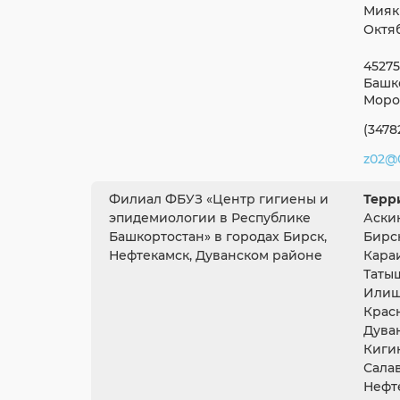
Мияк
Октя
45275
Башко
Мороз
(3478
z02@0
Филиал ФБУЗ «Центр гигиены и
Терр
эпидемиологии в Республике
Аски
Башкортостан» в городах Бирск,
Бирс
Нефтекамск, Дуванском районе
Кара
Таты
Илиш
Крас
Дува
Киги
Сала
Нефт