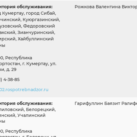
итория обслуживания:
Рожкова Валентина Викто
 Кумертау, город Сибай,
рчинский, Куюргазинский,
узовский, Федоровский
акский, Зианчуринский,
ирский, Хайбуллинский
ны
0, Республика
ртостан, г. Кумертау, ул.
и, д. 29
1) 4-38-85
2.rospotrebnadzor.ru
итория обслуживания:
Гарифуллин Баязит Ралиф
лиловский, Белорецкий,
янский, Учалинский
ны
0, Республика