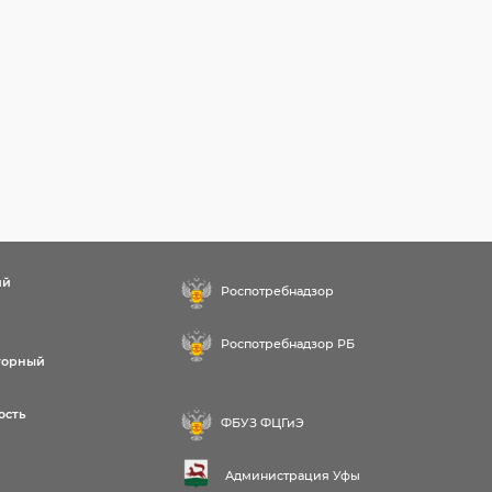
ий
Роспотребнадзор
Роспотребнадзор РБ
торный
ость
ФБУЗ ФЦГиЭ
Администрация Уфы