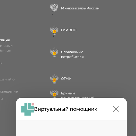
Минкомсвязь России
;
ГИР ЗПП
;
упции
 и иные
йствия
Справочник
потребителя
лы
ОГМУ
бщений о
освещение
Единый
консультационный
ии
центр
Виртуальный помощник
Проект
Роспотребнадзора РФ
«Здоровое питание»