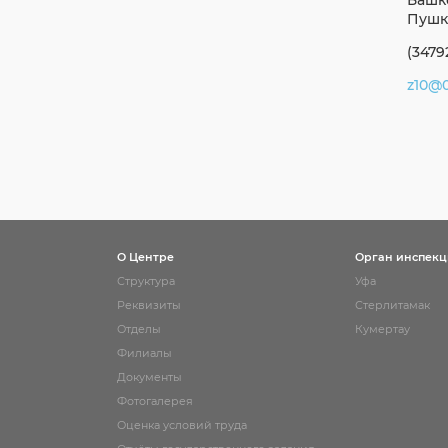
Башко
Пушки
(3479
z10@0
О Центре
Орган инспек
Структура
Уфа
Реквизиты
Стерлитамак
Отделы
Кумертау
Филиалы
Документы
Фотогалерея
Оценка условий труда