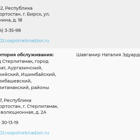
2, Республика
ртостан, г. Бирск, ул.
ина, д. 18
4) 3-35-98
2.rospotrebnadzor.ru
итория обслуживания:
Шавгамир Наталия Эдуард
 Стерлитамак, город
ат, Аургазинский,
рийский, Ишимбайский,
либашевский,
литамакский, районы
7, Республика
ртостан, г. Стерлитамак,
еволюционная, д. 2А
 30-13-19
2.rospotrebnadzor.ru