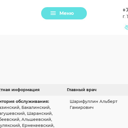
+7
Меню
г.
Задать вопрос
Клещи
ктная информация
Главный врач
итория обслуживания:
Шарифуллин Альберт
азинский, Бакалинский,
Гамирович
агушевский, Шаранский,
Загрузить файл
беевский, Альшеевский,
улякский, Ермекеевский,