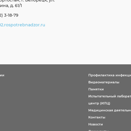
ртостан, г. Белорецк, ул.
на, д. 61/1
2) 3-18-79
2.rospotrebnadzor.ru
ции
Профилактика инфекц
Видеоматериалы
Памятки
Испытательный лабора
центр (ИЛЦ)
Медицинская деятельн
Контакты
Новости