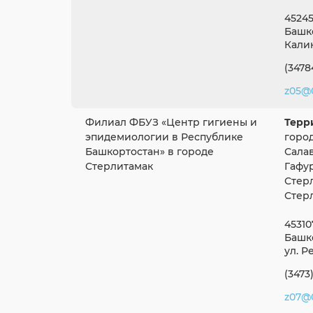
45245
Башко
Калин
(3478
z05@0
Филиал ФБУЗ «Центр гигиены и
Терр
эпидемиологии в Республике
город
Башкортостан» в городе
Салав
Стерлитамак
Гафу
Стер
Стер
45310
Башко
ул. Р
(3473)
z07@0