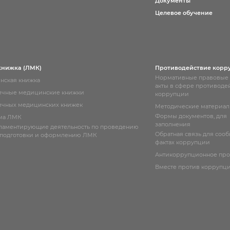
Документы
Целевое обучение
книжка (ЛМК)
Противодействие корр
Нормативные правовые
нская книжка
акты в сфере противоде
ичные медицинские книжки
коррупции
чных медицинских книжек
Методические материа
Формы документов, для
ма ЛМК
заполнения
гламентирующие деятельность по проведению
Обратная связь для соо
 подготовки и оформлению ЛМК
фактах коррупции
Антикоррупционное пр
Вместе против коррупц