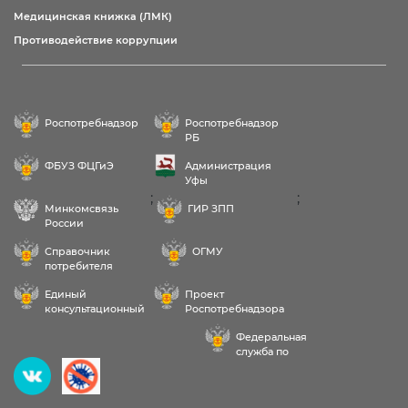
Медицинская книжка (ЛМК)
Противодействие коррупции
Роспотребнадзор
Роспотребнадзор
РБ
ФБУЗ ФЦГиЭ
Администрация
Уфы
;
;
Минкомсвязь
ГИР ЗПП
России
Справочник
ОГМУ
потребителя
Единый
Проект
консультационный
Роспотребнадзора
центр
РФ «Здоровое
Федеральная
питание»
служба по
надзору в сфере
Здравствуйте! Пожалуйста,
здравоохранения
выберите услугу: