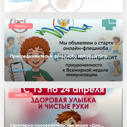
Подробнее
Согласие на обработку личных данных
Введите слово с картинки
*
:
Новость
Присоединяйтесь к флешмобу #МойЩитЯпр...
Подробнее
Новость
Санитарно-просветительская акция «Дик...