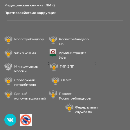
Медицинская книжка (ЛМК)
Противодействие коррупции
Роспотребнадзор
Роспотребнадзор
РБ
ФБУЗ ФЦГиЭ
Администрация
Уфы
;
;
Минкомсвязь
ГИР ЗПП
России
Справочник
ОГМУ
потребителя
Единый
Проект
консультационный
Роспотребнадзора
центр
РФ «Здоровое
Федеральная
питание»
служба по
надзору в сфере
Здравствуйте! Пожалуйста,
здравоохранения
выберите услугу: