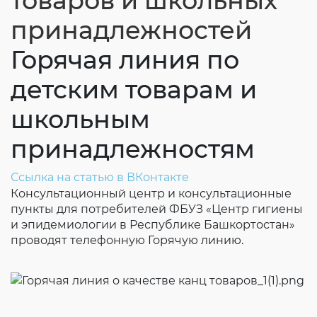
товаров и школьных
Согласие на обработку личных данных
принадлежностей
Введите слово с картинки
*
:
Горячая линия по
детским товарам и
школьным
принадлежностям
Ссылка на статью в ВКонтакте
Консультационный центр и консультационные
пункты для потребителей ФБУЗ «Центр гигиены
и эпидемиологии в Республике Башкортостан»
проводят телефонную Горячую линию.