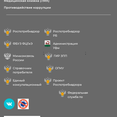
Медицинская книжка (ЛМК)
Противодействие коррупции
Роспотребнадзор
Роспотребнадзор
РБ
ФБУЗ ФЦГиЭ
Администрация
Уфы
;
;
Минкомсвязь
ГИР ЗПП
России
Справочник
ОГМУ
потребителя
Единый
Проект
консультационный
Роспотребнадзора
центр
РФ «Здоровое
Федеральная
питание»
служба по
надзору в сфере
Здравствуйте! Пожалуйста,
здравоохранения
выберите услугу: