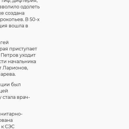
тиф, дифтерия,
зволило одолеть
ке создана
окопьев. В 50-х
ция вошла в
ргей
орая приступает
 Петров уходит
сти начальника
т Ларионов,
нарева.
нции был
щей
 стала врач-
анитарно-
ована
 к СЭС