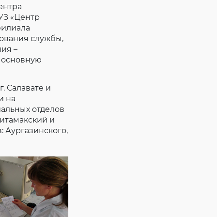
ентра
УЗ «Центр
филиала
вования службы,
ия –
 основную
. Салавате и
и на
иальных отделов
итамакский и
: Аургазинского,