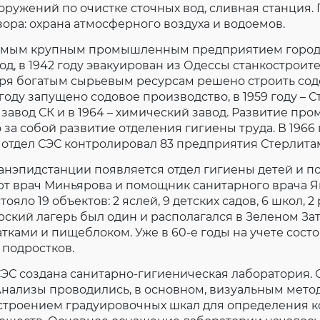
оружений по очистке сточных вод, сливная станция.
ора: охрана атмосферного воздуха и водоемов.
амым крупным промышленным предприятием город
д, в 1942 году эвакуирован из Одессы станкостроит
аря богатым сырьевым ресурсам решено строить со
 году запущено содовое производство, в 1959 году – 
 – завод СК и в 1964 – химический завод. Развитие п
 за собой развитие отделения гигиены труда. В 1966 
тдел СЭС контролировал 83 предприятия Стерлитам
анэпидстанции появляется отдел гигиены детей и по
т врач Миньярова и помощник санитарного врача Як
тояло 19 объектов: 2 яслей, 9 детских садов, 6 школ,
ский лагерь был один и располагался в Зеленом Зат
тками и пищеблоком. Уже в 60-е годы на учете состо
 подростков.
СЭС создана санитарно-гигиеническая лаборатория.
нализы проводились, в основном, визуальным мето
троением градуировочных шкал для определения 