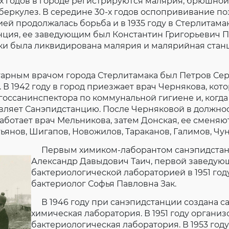
 годов в городе регистрируются малярия, брюшной 
беркулез. В середине 30-х годов оспопрививание по
рией продолжалась борьба и в 1935 году в Стерлитама
ция, ее заведующим был Константин Григорьевич Пр
ски была ликвидирована малярия и малярийная стан
ным врачом города Стерлитамака был Петров Се
 В 1942 году в город приезжает врач Чернякова, кот
госсанинспектора по коммунальной гигиене и, когда
авляет Санэпидстанцию. После Черняковой в должно
аботает врач Мельникова, затем Донская, ее сменяю
тьянов, Шигапов, Новожилов, Тараканов, Галимов, Чу
Первым химиком-лаборантом санэпидста
Александр Давыдович Таич, первой заведую
бактериологической лабораторией в 1951 году
бактериолог Софья Павловна Зак.
В 1946 году при санэпидстанции создана с
химическая лаборатория. В 1951 году организ
бактериологическая лаборатория. В 1953 году