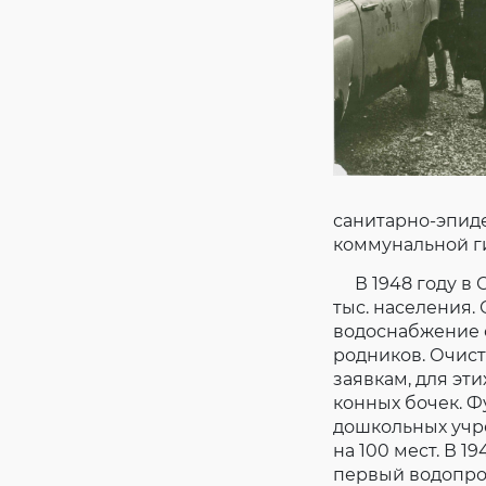
санитарно-эпид
коммунальной г
В 1948 году в 
тыс. населения.
водоснабжение 
родников. Очист
заявкам, для эти
конных бочек. Ф
дошкольных учре
на 100 мест. В 1
первый водопрово