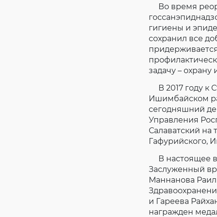
Во время реорг
госсанэпиднадз
гигиены и эпид
сохранил все до
придерживается
профилактическ
задачу – охрану
В 2017 году к С
Ишимбайском ра
сегодняшний ден
Управления Рос
Салаватский на 
Гафурийского, И
В настоящее вр
Заслуженный вр
Маннанова Раил
Здравоохранени
и Гареева Райхан
награжден медал