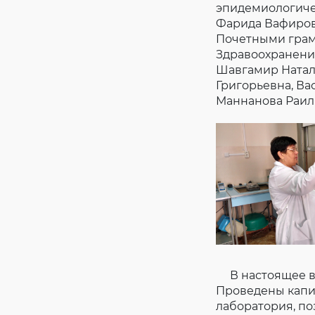
эпидемиологиче
Фарида Вафировн
Почетными грам
Здравоохранени
Шавгамир Натал
Григорьевна, Ва
Маннанова Раил
В настоящее вр
Проведены капи
лаборатория, п