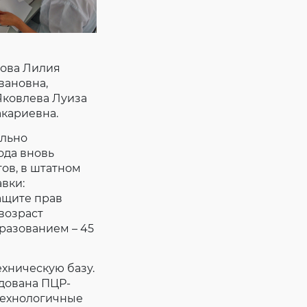
лова Лилия
вановна,
Яковлева Луиза
акариевна.
льно
ода вновь
ов, в штатном
вки:
ащите прав
возраст
разованием – 45
хническую базу.
дована ПЦР-
технологичные