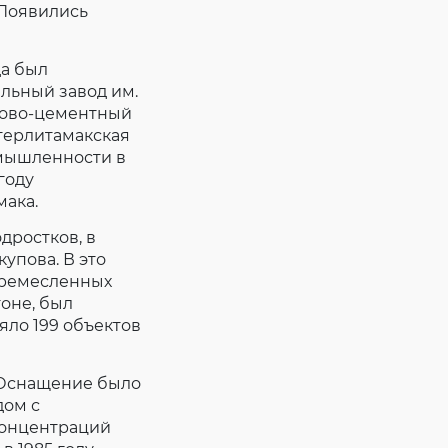
 Появились
а был
ельный завод им.
дово-цементный
Стерлитамакская
ромышленности в
году
ака.
дростков, в
упова. В это
 2 ремесленных
оне, был
яло 199 объектов
 Оснащение было
дом с
концентраций