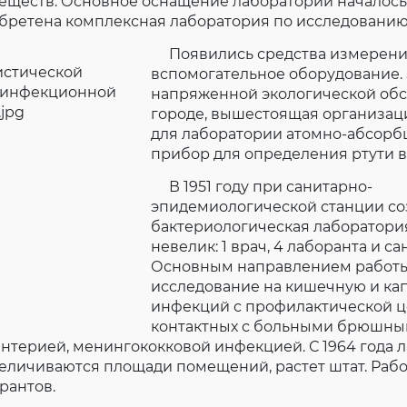
ществ. Основное оснащение лаборатории началось в
бретена комплексная лаборатория по исследованию 
Появились средства измерени
вспомогательное оборудование. З
напряженной экологической обс
городе, вышестоящая организац
для лаборатории атомно-абсор
прибор для определения ртути в 
В 1951 году при санитарно-
эпидемиологической станции со
бактериологическая лаборатория
невелик: 1 врач, 4 лаборанта и са
Основным направлением работы 
исследование на кишечную и ка
инфекций с профилактической ц
контактных с больными брюшны
нтерией, менингококковой инфекцией. С 1964 года 
еличиваются площади помещений, растет штат. Рабо
рантов.