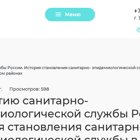
+7
Меню
г.
Задать вопрос
Клещи
бы России. История становления санитарно- эпидемиологической сл
ом районах
г.
Просмотров: 598
тию санитарно-
иологической службы Р
я становления санитарн
Загрузить файл
иологической службы в