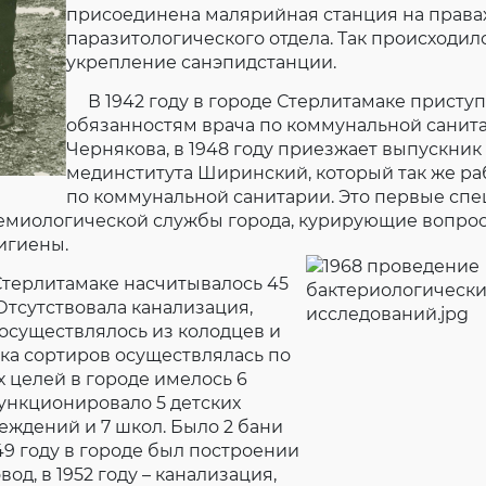
присоединена малярийная станция на права
паразитологического отдела. Так происходи
укрепление санэпидстанции.
В 1942 году в городе Стерлитамаке приступ
обязанностям врача по коммунальной санит
Чернякова, в 1948 году приезжает выпускник
мединститута Ширинский, который так же ра
по коммунальной санитарии. Это первые сп
емиологической службы города, курирующие вопро
игиены.
Стерлитамаке насчитывалось 45
 Отсутствовала канализация,
осуществлялось из колодцев и
ка сортиров осуществлялась по
х целей в городе имелось 6
ункционировало 5 детских
ждений и 7 школ. Было 2 бани
949 году в городе был построении
д, в 1952 году – канализация,