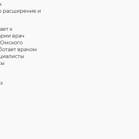
х
ло расширение и
ает к
арии врач
 Омского
ботает врачом
ециалисты
сы