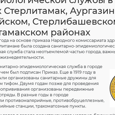
Согласие на обработку личных данных
х Стерлитамак, Аургазин
Введите слово с картинки
*
:
йском, Стерлибашевско
тамакском районах
года на основе приказа Народного комиссариата зд
литамаке была создана санитарно-эпидемиологическ
ная служба стала неотъемлемой частью города, важ
 жизнедеятельности.
анитарно-эпидемиологическая служба в городе
 чем был подписан Приказ. Еще в 1919 году в
ыли организованы санитарные дружины для
м тифом. Двумя годам позже для проведения
попрививания организованы передвижные
тряды. В разные годы в городе
и противомалярийные, противобруцеллезные,
ийные станции, трахоматозные пункты.