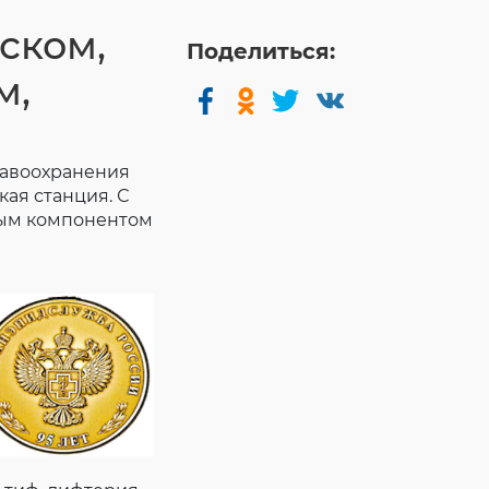
ском,
Поделиться:
м,
равоохранения
ая станция. С
ным компонентом