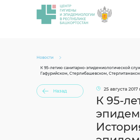
Новости
К 95-летию санитарно-эпидемиологической служ
Гафурийском, Стерлибашевском, Стерлитамакск
25 августа 2017 
Назад
К 95-ле
эпидем
Истори
эпидем