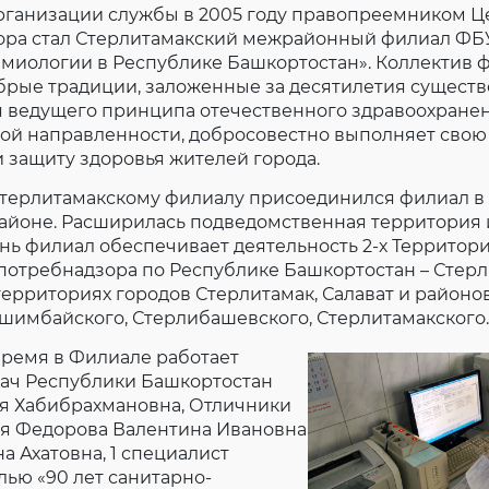
анизации службы в 2005 году правопреемником Ц
ора стал Стерлитамакский межрайонный филиал ФБ
емиологии в Республике Башкортостан». Коллектив 
брые традиции, заложенные за десятилетия сущест
 ведущего принципа отечественного здравоохранен
ой направленности, добросовестно выполняет свою
 и защиту здоровья жителей города.
терлитамакскому филиалу присоединился филиал в г
йоне. Расширилась подведомственная территория 
ь филиал обеспечивает деятельность 2-х Территор
потребнадзора по Республике Башкортостан – Стерл
территориях городов Стерлитамак, Салават и районов
шимбайского, Стерлибашевского, Стерлитамакского.
емя в Филиале работает
ач Республики Башкортостан
я Хабибрахмановна, Отличники
я Федорова Валентина Ивановна
а Ахатовна, 1 специалист
ью «90 лет санитарно-