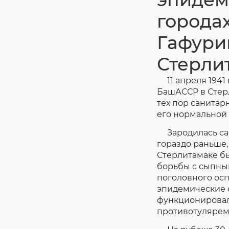
города
Гафури
Стерли
11 апреля 1941 
БашАССР в Стер
тех пор санитар
его нормальной
Зарод
илась с
гораздо раньше,
Стерлитамаке б
борьбы с сыпны
поголовного ос
эпидемические о
функционировал
противотулярем