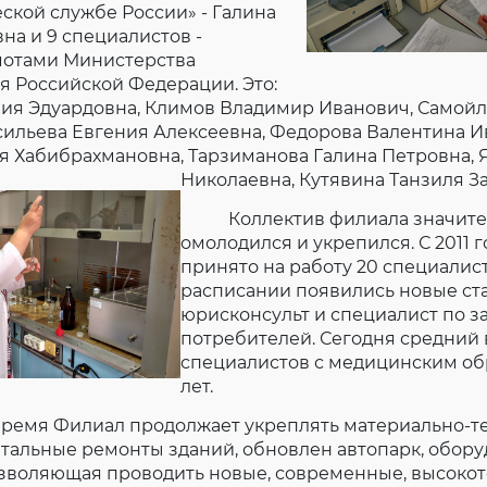
ской службе России» - Галина
а и 9 специалистов -
отами Министерства
я Российской Федерации. Это:
ия Эдуардовна, Климов Владимир Иванович, Самой
сильева Евгения Алексеевна, Федорова Валентина И
я Хабибрахмановна, Тарзиманова Галина Петровна, 
Николаевна, Кутявина Танзиля З
Коллектив филиала значите
омолодился и укрепился. С 2011 г
принято на работу 20 специалист
расписании появились новые ста
юрисконсульт и специалист по з
потребителей. Сегодня средний 
специалистов с медицинским об
лет.
емя Филиал продолжает укреплять материально-те
тальные ремонты зданий, обновлен автопарк, обору
озволяющая проводить новые, современные, высоко