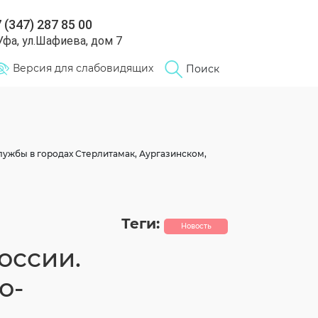
 (347) 287 85 00
 Уфа, ул.Шафиева, дом 7
Версия для слабовидящих
Поиск
ужбы в городах Стерлитамак, Аургазинском,
Теги:
Новость
оссии.
о-