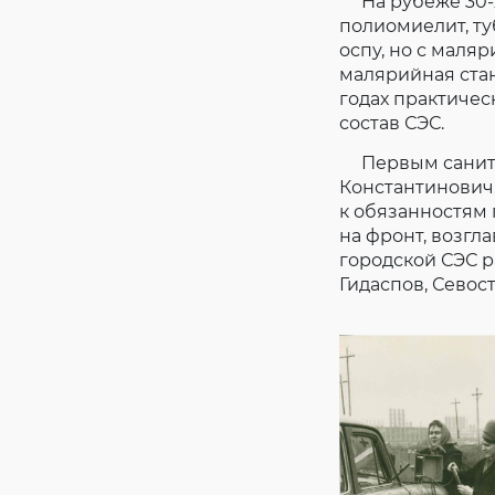
На рубеже 30-х
полиомиелит, ту
оспу, но с маля
малярийная стан
годах практиче
состав СЭС.
Первым санитар
Константинович.
к обязанностям 
на фронт, возгл
городской СЭС р
Гидаспов, Севос