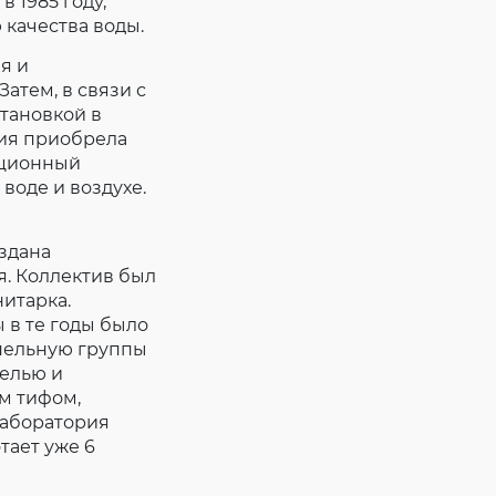
 1985 году,
качества воды.
я и
атем, в связи с
тановкой в
ия приобрела
бционный
воде и воздухе.
здана
. Коллектив был
нитарка.
в те годы было
пельную группы
елью и
м тифом,
лаборатория
тает уже 6