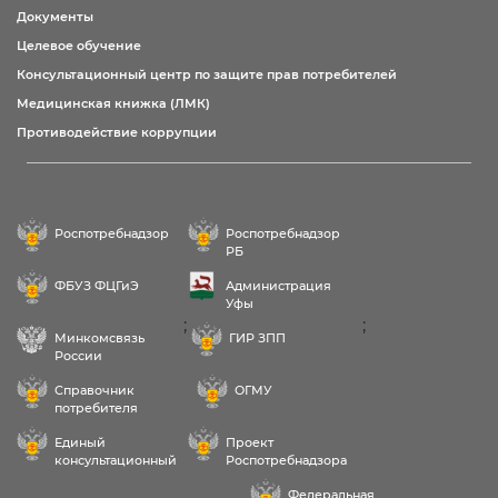
Документы
Целевое обучение
Консультационный центр по защите прав потребителей
Медицинская книжка (ЛМК)
Противодействие коррупции
Роспотребнадзор
Роспотребнадзор
РБ
ФБУЗ ФЦГиЭ
Администрация
Уфы
;
;
Минкомсвязь
ГИР ЗПП
России
Справочник
ОГМУ
потребителя
Единый
Проект
консультационный
Роспотребнадзора
центр
РФ «Здоровое
Федеральная
питание»