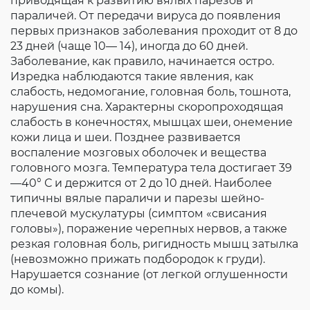
приводящая к развитию вялых парезов и
параличей. От передачи вируса до появления
первых признаков заболевания проходит от 8 до
23 дней (чаще 10— 14), иногда до 60 дней.
Заболевание, как правило, начинается остро.
Изредка наблюдаются такие явления, как
слабость, недомогание, головная боль, тошнота,
нарушения сна. Характерны скоропроходящая
слабость в конечностях, мышцах шеи, онемение
кожи лица и шеи. Позднее развивается
воспаление мозговых оболочек и вещества
головного мозга. Температура тела достигает 39
—40° С и держится от 2 до 10 дней. Наиболее
типичны вялые параличи и парезы шейно-
плечевой мускулатуры (симптом «свисания
головы»), поражение черепных нервов, а также
резкая головная боль, ригидность мышц затылка
(невозможно прижать подбородок к груди).
Нарушается сознание (от легкой оглушенности
до комы).