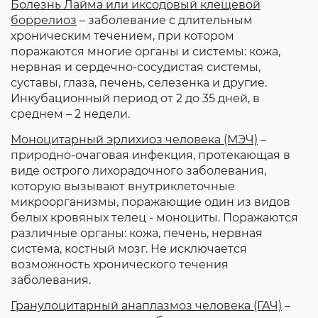
Болезнь Лайма или иксодовый клещевой
боррелиоз
– заболевание с длительным
хроническим течением, при котором
поражаются многие органы и системы: кожа,
нервная и сердечно-сосудистая системы,
суставы, глаза, печень, селезенка и другие.
Инкубационный период от 2 до 35 дней, в
среднем – 2 недели.
Моноцитарный эрлихиоз человека (МЭЧ)
–
природно-очаговая инфекция, протекающая в
виде острого лихорадочного заболевания,
которую вызывают внутриклеточные
микроорганизмы, поражающие один из видов
белых кровяных телец - моноциты. Поражаются
различные органы: кожа, печень, нервная
система, костный мозг. Не исключается
возможность хронического течения
заболевания.
Гранулоцитарный анаплазмоз человека (ГАЧ)
–