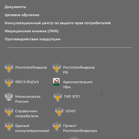
Документы
Целевое обучение
Консультационный центр по защите прав потребителей
Медицинская книжка (ЛМК)
Противодействие коррупции
Роспотребнадзор
Роспотребнадзор
РБ
ФБУЗ ФЦГиЭ
Администрация
Уфы
;
;
Минкомсвязь
ГИР ЗПП
России
Справочник
ОГМУ
потребителя
Единый
Проект
консультационный
Роспотребнадзора
центр
РФ «Здоровое