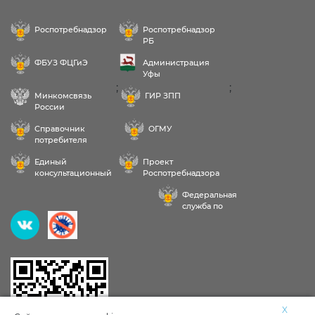
Роспотребнадзор
Роспотребнадзор
РБ
ФБУЗ ФЦГиЭ
Администрация
Уфы
;
;
Минкомсвязь
ГИР ЗПП
России
Справочник
ОГМУ
потребителя
Единый
Проект
консультационный
Роспотребнадзора
центр
РФ «Здоровое
Федеральная
питание»
служба по
надзору в сфере
Здравствуйте! Пожалуйста,
здравоохранения
выберите услугу:
Исследования воды, продуктов, почвы
X