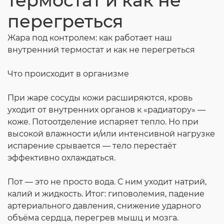
термостат и как не
Согласие на обработку личных данных
перегреться
Введите слово с картинки
*
:
Жара под контролем: как работает наш
внутренний термостат и как не перегреться
Что происходит в организме
При жаре сосуды кожи расширяются, кровь
уходит от внутренних органов к «радиатору» —
коже. Потоотделение испаряет тепло. Но при
высокой влажности и/или интенсивной нагрузке
испарение срывается — тело перестаёт
эффективно охлаждаться.
Пот — это не просто вода. С ним уходит натрий,
калий и жидкость. Итог: гиповолемия, падение
артериального давления, снижение ударного
объёма сердца, перегрев мышц и мозга.