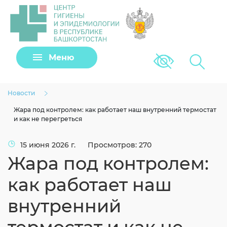
Задать вопрос
Меню
Версия для сла
Клещи
Новости
Жара под контролем: как работает наш внутренний термостат
и как не перегреться
15 июня 2026 г.
Просмотров: 270
Жара под контролем:
как работает наш
внутренний
Загрузить файл