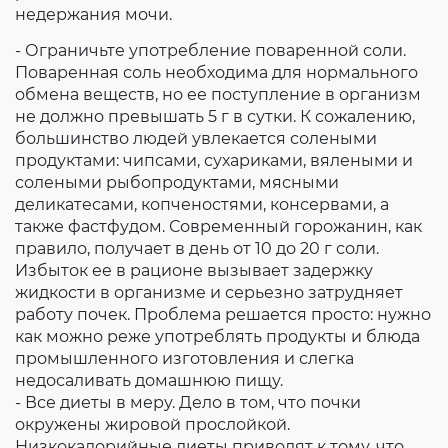
недержания мочи.
- Ограничьте употребление поваренной соли.
Поваренная соль необходима для нормального
обмена веществ, но ее поступление в организм
не должно превышать 5 г в сутки. К сожалению,
большинство людей увлекается солеными
продуктами: чипсами, сухариками, вялеными и
солеными рыбопродуктами, мясными
деликатесами, копченостями, консервами, а
также фастфудом. Современный горожанин, как
правило, получает в день от 10 до 20 г соли.
Избыток ее в рационе вызывает задержку
жидкости в организме и серьезно затрудняет
работу почек. Проблема решается просто: нужно
как можно реже употреблять продукты и блюда
промышленного изготовления и слегка
недосаливать домашнюю пищу.
- Все диеты в меру. Дело в том, что почки
окружены жировой прослойкой.
Низкокалорийные диеты приводят к тому, что