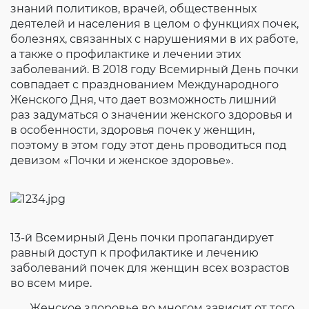
знаний политиков, врачей, общественных
Согласие на обработку личных данных
деятелей и населения в целом о функциях почек,
Введите слово с картинки
*
:
болезнях, связанных с нарушениями в их работе,
а также о профилактике и лечении этих
заболеваний. В 2018 году Всемирный День почки
совпадает с празднованием Международного
Женского Дня, что дает возможность лишний
раз задуматься о значении женского здоровья и
в особенности, здоровья почек у женщин,
поэтому в этом году этот день проводиться под
девизом «Почки и женское здоровье».
13-й Всемирный День почки пропагандирует
равный доступ к профилактике и лечению
заболеваний почек для женщин всех возрастов
во всем мире.
Женское здоровье во многом зависит от того,