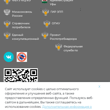
ФБУЗ ФЦГиЭ
Администрация
Уфы
;
;
Минкомсвязь
ГИР ЗПП
России
Справочник
ОГМУ
потребителя
Единый
Проект
консультационный
Роспотребнадзора
центр
РФ «Здоровое
Федеральная
питание»
служба по
надзору в сфере
Здравствуйте! Пожалуйста,
здравоохранения
выберите услугу:
Исследования воды, продуктов, почвы
X
Сайт использует cookies с целью оптимального
оформления и улучшения веб-сайта, а также
Личные мед книжки
Клещи
предоставления определенных функций. Пользуясь веб-
сайтом в дальнейшем, Вы также соглашаетесь на
использование cookies.
Дополнительная информация о
Тараканы, мыши в доме
Другое
Политика обработки и