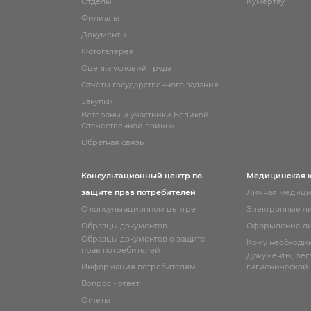
Отделы
Кумертау
Филиалы
Документы
Фотогалерея
Оценка условий труда
Отчёты государственного задания
Закупки
Ветераны и участники Великой
Отечественной войны»
Обратная связь
Консультационный центр по
Медицинская 
защите прав потребителей
Личная медици
О консультационном центре
Электронные л
Образцы документов
Оформление ли
Образцы документов о защите
Кому необходи
прав потребителей
Документы, ре
Информация потребителям
гигиенической
Вопрос - ответ
Отчеты