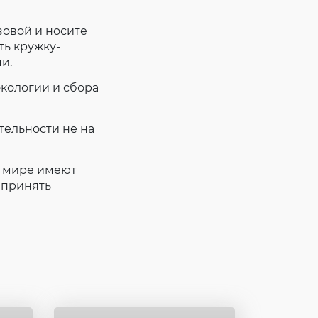
зовой и носите
ть кружку-
и.
экологии и сбора
тельности не на
ем мире имеют
 принять