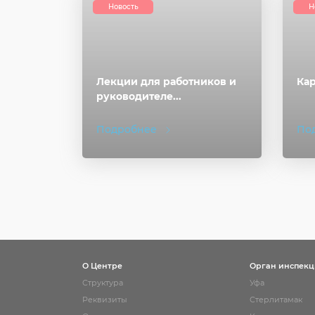
Новость
Н
Лекции для работников и
Ка
руководителе...
Подробнее
По
О Центре
Орган инспек
Структура
Уфа
Реквизиты
Стерлитамак