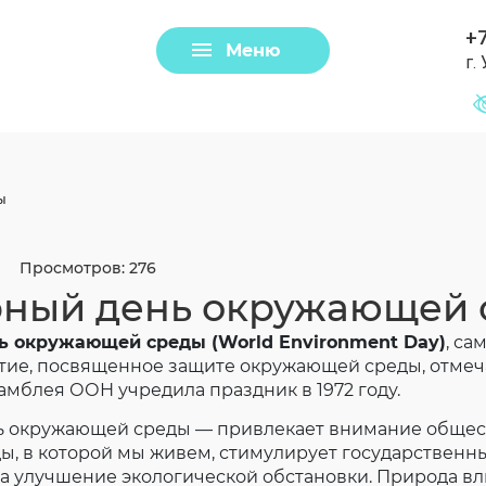
+7
Меню
г.
Задать вопрос
Клещи
ы
Просмотров: 276
ный день окружающей 
 окружающей среды (World Environment Day)
, с
тие, посвященное защите окружающей среды, отмеч
амблея ООН учредила праздник в 1972 году.
 окружающей среды — привлекает внимание общес
Загрузить файл
, в которой мы живем, стимулирует государственны
 улучшение экологической обстановки. Природа вл