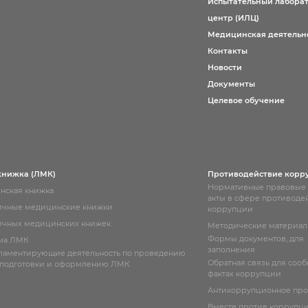
Испытательный лабора
центр (ИЛЦ)
Медицинская деятельн
Контакты
Новости
Документы
Целевое обучение
книжка (ЛМК)
Противодействие корр
Нормативные правовые
нская книжка
акты в сфере противоде
ичные медицинские книжки
коррупции
чных медицинских книжек
Методические материа
Формы документов, для
ма ЛМК
заполнения
гламентирующие деятельность по проведению
Обратная связь для соо
 подготовки и оформлению ЛМК
фактах коррупции
Антикоррупционное пр
Вместе против коррупц