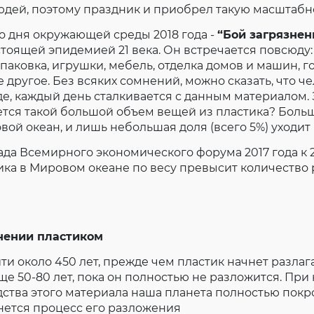
юдей, поэтому праздник и приобрел такую масштабн
Согласие на обработку личных данных
Введите слово с картинки
*
:
 дня окружающей среды 2018 года -
“Бой загрязне
стоящей эпидемией 21 века. Он встречается повсюду:
упаковка, игрушки, мебель, отделка домов и машин, г
е другое. Без всяких сомнений, можно сказать, что 
е, каждый день сталкивается с данным материалом.
ается такой большой объем вещей из пластика? Боль
вой океан, и лишь небольшая доля (всего 5%) уходит
да Всемирного экономического форума 2017 года к 
ика в Мировом океане по весу превысит количество
нении пластиком
и около 450 лет, прежде чем пластик начнет разлага
еще 50-80 лет, пока он полностью не разложится. Пр
ства этого материала наша планета полностью покр
нется процесс его разложения