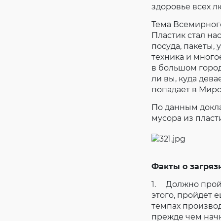
здоровье всех л
Тема Всемирного
Пластик стал на
посуда, пакеты, 
техника и много
в большом город
ли вы, куда дев
попадает в Миро
По данным докла
мусора из пласт
Факты о загряз
1. Должно пройт
этого, пройдет 
темпах производ
прежде чем нач