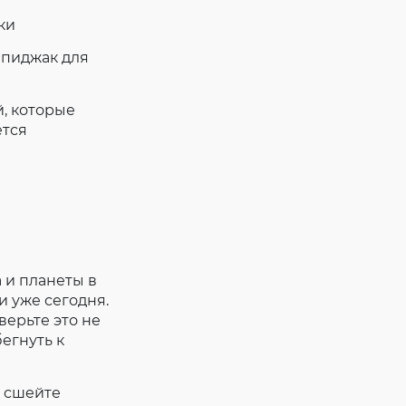
ки
 пиджак для
, которые
ется
 и планеты в
и уже сегодня.
верьте это не
егнуть к
и сшейте