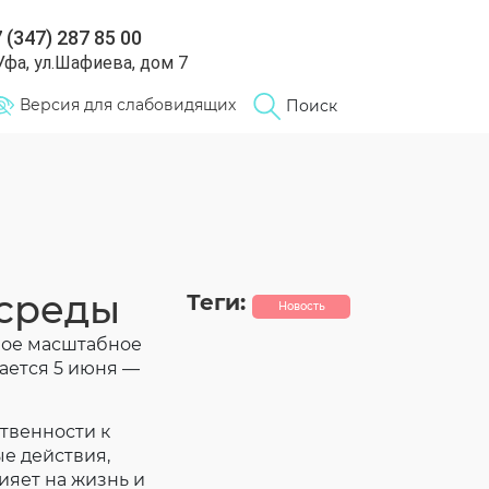
 (347) 287 85 00
 Уфа, ул.Шафиева, дом 7
Версия для слабовидящих
Поиск
среды
Теги:
Новость
амое масштабное
ается 5 июня —
твенности к
е действия,
ияет на жизнь и