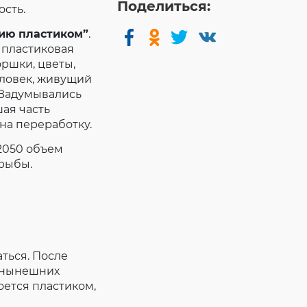
Поделиться:
ость.
нию пластиком”
.
 пластиковая
оршки, цветы,
человек, живущий
 Задумывались
шая часть
 на переработку.
2050 объем
 рыбы.
ться. После
и нынешних
оется пластиком,