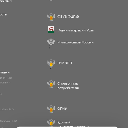
торный
ость
ФБУЗ ФЦГиЭ
Администрация Уфы
Минкомсвязь России
;
ГИР ЗПП
;
упции
 и иные
йствия
Справочник
потребителя
лы
ОГМУ
бщений о
освещение
Единый
консультационный
ии