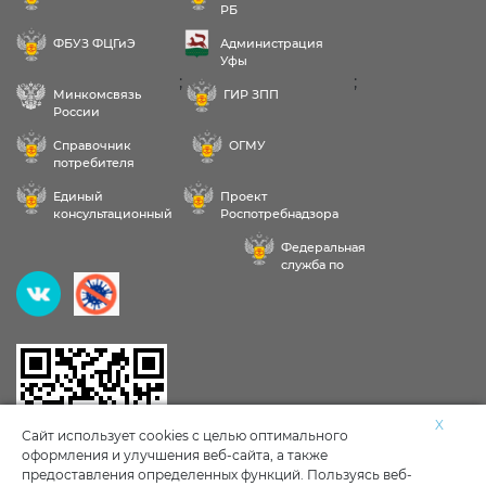
РБ
ФБУЗ ФЦГиЭ
Администрация
Уфы
;
;
Минкомсвязь
ГИР ЗПП
России
Справочник
ОГМУ
потребителя
Единый
Проект
консультационный
Роспотребнадзора
центр
РФ «Здоровое
Федеральная
питание»
служба по
надзору в сфере
Здравствуйте! Пожалуйста,
здравоохранения
выберите услугу:
Исследования воды, продуктов, почвы
X
Сайт использует cookies с целью оптимального
оформления и улучшения веб-сайта, а также
Личные мед книжки
Клещи
предоставления определенных функций. Пользуясь веб-