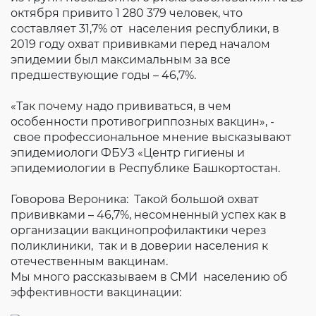
Согласие на обработку личных данных
октября привито 1 280 379 человек, что
Введите слово с картинки
*
:
составляет 31,7% от населения республики, в
2019 году охват прививками перед началом
эпидемии был максимальным за все
предшествующие годы – 46,7%.
«Так почему надо прививаться, в чем
особенности противогриппозных вакцин», -
свое профессиональное мнение высказывают
эпидемиологи ФБУЗ «Центр гигиены и
эпидемиологии в Республике Башкортостан.
Говорова Вероника: Такой большой охват
прививками – 46,7%, несомненный успех как в
организации вакцинопрофилактики через
поликлиники, так и в доверии населения к
отечественным вакцинам.
Мы много рассказываем в СМИ населению об
эффективности вакцинации: