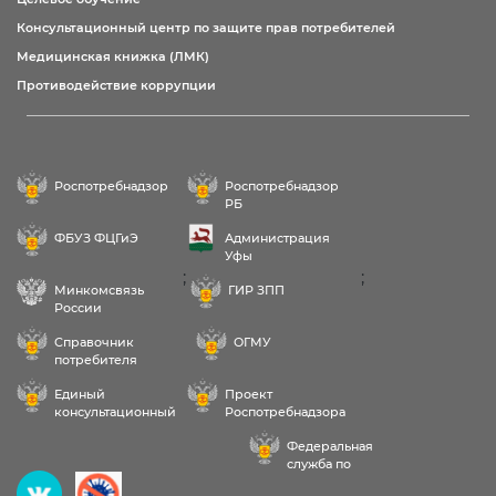
Консультационный центр по защите прав потребителей
Медицинская книжка (ЛМК)
Противодействие коррупции
Роспотребнадзор
Роспотребнадзор
РБ
ФБУЗ ФЦГиЭ
Администрация
Уфы
;
;
Минкомсвязь
ГИР ЗПП
России
Справочник
ОГМУ
потребителя
Единый
Проект
консультационный
Роспотребнадзора
центр
РФ «Здоровое
Федеральная
питание»
служба по
надзору в сфере
Здравствуйте! Пожалуйста,