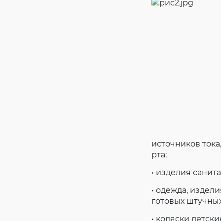
источников тока
рта;
• изделия санит
• одежда, издел
готовых штучных
• коляски детск