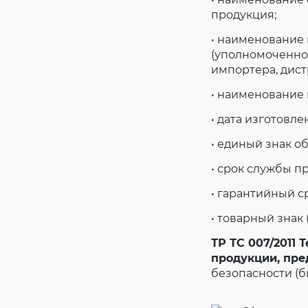
продукция;
• наименование
(уполномоченног
импортера, дис
• наименование 
• дата изготовле
• единый знак о
• срок службы п
• гарантийный с
• товарный знак 
ТР ТС 007/2011
продукции, пре
безопасности (б