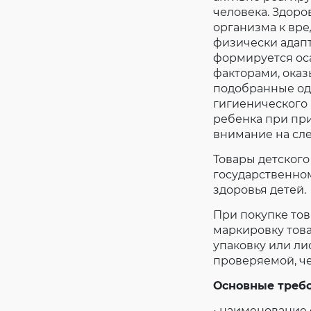
человека. Здор
организма к вре
физически адапт
формируется ос
факторами, ока
подобранные оде
гигиенического 
ребенка при при
внимание на сл
Товары детского
государственно
здоровья детей.
При покупке тов
маркировку това
упаковку или ли
проверяемой, че
Основные требо
• наименование 