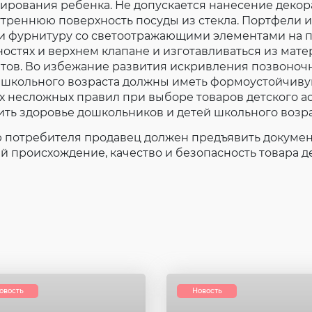
ирования ребенка. Не допускается нанесение деко
утреннюю поверхность посуды из стекла. Портфели 
ли фурнитуру со светоотражающими элементами на п
остях и верхнем клапане и изготавливаться из мат
етов. Во избежание развития искривления позвоноч
 школьного возраста должны иметь формоустойчиву
х несложных правил при выборе товаров детского а
ть здоровье дошкольников и детей школьного возра
потребителя продавец должен предъявить докумен
происхождение, качество и безопасность товара д
овость
Новость