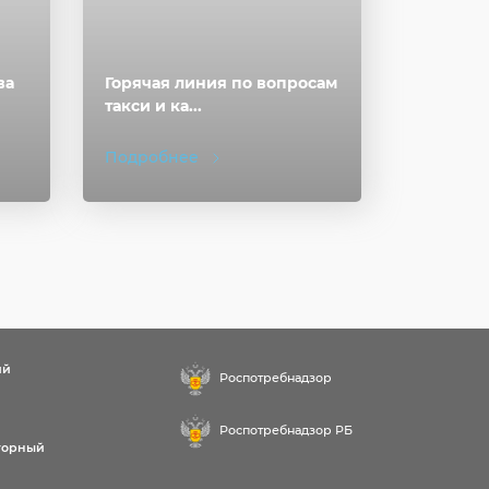
ва
Горячая линия по вопросам
такси и ка...
Подробнее
ий
Роспотребнадзор
Роспотребнадзор РБ
торный