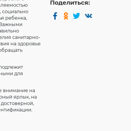
Поделиться:
вляемостью
, социально
я ребенка,
. Важными
авильно
елия санитарно-
вия на здоровье
 обращать
 подлежит
сными для
ое внимание на
арный ярлык, на
 достоверной,
дентификации.