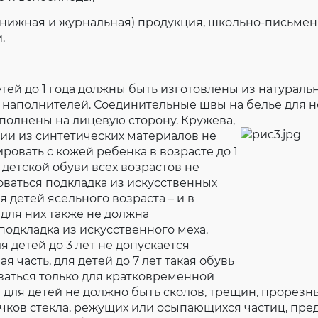
(книжная и журнальная) продукция, школьно-письме
.
ей до 1 года должны быть изготовлены из натураль
 наполнителей. Соединительные швы на белье для 
ыполнены
на лицевую сторону. Кружева,
ии из синтетических материалов не
ровать с кожей ребенка в возрасте до 1
 детской обуви всех возрастов не
ваться подкладка из искусственных
я детей ясельного возраста – и в
 для них также не должна
подкладка из искусственного меха.
я детей до 3 лет не допускается
я часть, для детей до 7 лет такая обувь
ваться только для кратковременной
е для детей не должно быть сколов, трещин, прорезн
чков стекла, режущих или осыпающихся частиц, пр