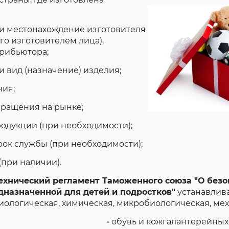
 и местонахождение изготовителя
о изготовителем лица),
трибьютора;
и вид (назначение) изделия;
ния;
бращения на рынке;
родукции (при необходимости);
рок службы (при необходимости);
(при наличии).
 Технический регламент Таможенного союза "О без
дназначенной для детей и подростков"
устанавлив
иологическая, химическая, микробиологическая, мех
• обувь и кожгалантерейных