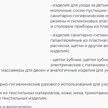
• изделия для ухода за деть
молочные, соски-пустышки 
санитарно-гигиенические из
резины и силиконовых элас
и столовые приборы из пла
• изделия санитарно-гигие
галантерейные из пластмас
расчески, щетки и другие 
изделия);
• щетки зубные, щетки зубн
электрические с питанием 
, массажеры для десен и аналогичные изделия для у
арно-гигиенические разового использования для уход
ия из текстильных материалов, кожи, меха, трикотажн
 текстильных изделий;
ие и велосипеды;