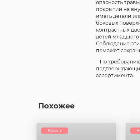
опасность травм
покрытий на вн
иметь детали и
боковых поверхн
контрастных цв
детей младшего
Соблюдение эти
поможет сохрани
По требованию 
подтверждающий 
ассортимента.
Похожее
Новость
Н