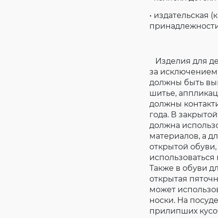
• издательская 
принадлежности
Изделия для дет
за исключением
должны быть в
шитье, аппликац
должны контакти
года. В закрытой
должна использо
материалов, а дл
открытой обуви,
использоваться 
Также в обуви дл
открытая пяточна
может использо
носки. На посуд
прилипших кусо