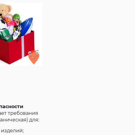
опасности
ает требования
аническая) для:
 изделий;