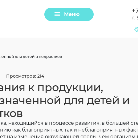
+7
Меню
г.
Задать вопрос
Клещи
ченной для детей и подростков
Просмотров: 214
ания к продукции,
значенной для детей и
тков
а, находящийся в процессе развития, в большей ст
Загрузить файл
ию как благоприятных, так и неблагоприятных факт
ует на изменения окружающей среды, чем организм 