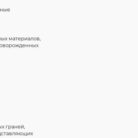
нные
ных материалов,
новорожденных
ых граней,
едставляющих