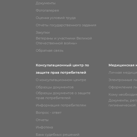
Документы
Фотогалерея
Оценка условий труда
Отчёты государственного задания
Закупки
Ветераны и участники Великой
Отечественной войны»
Обратная связь
Консультационный центр по
Медицинская 
защите прав потребителей
Личная медици
О консультационном центре
Электронные л
Образцы документов
Оформление ли
Образцы документов о защите
Кому необходи
прав потребителей
Документы, ре
Информация потребителям
гигиенической
Вопрос - ответ
Отчеты
Инфотека
Банк судебных решений