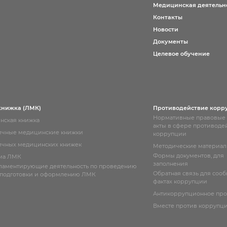
Медицинская деятельн
Контакты
Новости
Документы
Целевое обучение
книжка (ЛМК)
Противодействие корр
Нормативные правовые
нская книжка
акты в сфере противоде
ичные медицинские книжки
коррупции
чных медицинских книжек
Методические материа
Формы документов, для
ма ЛМК
заполнения
гламентирующие деятельность по проведению
Обратная связь для соо
 подготовки и оформлению ЛМК
фактах коррупции
Антикоррупционное пр
Вместе против коррупц