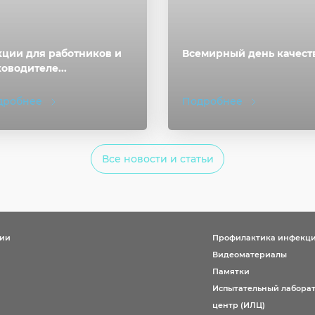
ции для работников и
Всемирный день качест
оводителе...
дробнее
Подробнее
Все новости и статьи
ции
Профилактика инфекц
Видеоматериалы
Памятки
Испытательный лабора
центр (ИЛЦ)