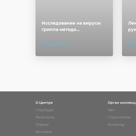
Исследование на вирусы
Лек
гриппа методо...
рук
Подробнее
По
О Центре
Орган инспек
Структура
Уфа
Реквизиты
Стерлитамак
Отделы
Кумертау
Филиалы