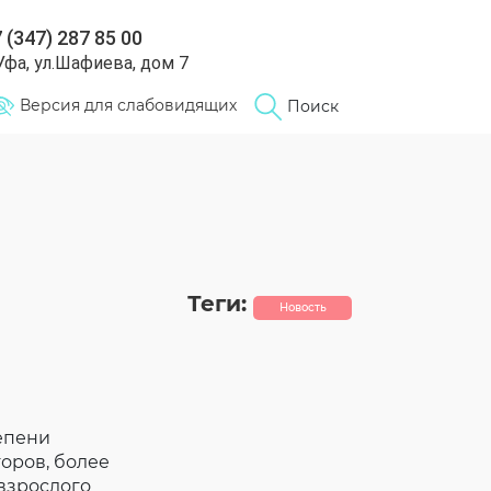
 (347) 287 85 00
 Уфа, ул.Шафиева, дом 7
Версия для слабовидящих
Поиск
Теги:
Новость
епени
оров, более
взрослого