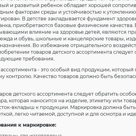
Согласие на обработку личных данных
овый и развитый ребенок обладает хорошей сопроти
дным факторам среды и устойчивостью к утомлению
Введите слово с картинки
*
:
ирован. В детстве закладывается фундамент здоровь
анка, приобретаются базовые физические качества
зывающими влияние на здоровье детей, являются пр
жда и обувь, школьные и канцелярские товары, изд
назначения. Во избежание отрицательного воздейст
обретении товаров детского ассортимента следует
едующие требования.
 ассортимента - это особый вид продукции, который
му контролю. Качество товаров должно быть безопа
аров детского ассортимента следует обратить особ
ра, которая наносится на изделие, этикетку или тов
сток-вкладыш к продукции. Маркировка должна быть
ткой, легко читаемой, доступной и для осмотра и и
вания к маркировке:
страны, где изготовлена