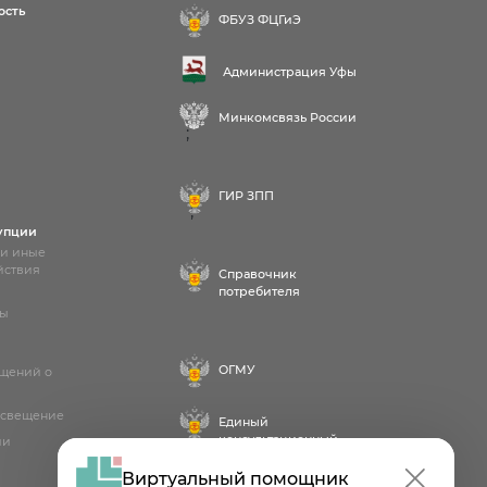
ость
ФБУЗ ФЦГиЭ
Администрация Уфы
Минкомсвязь России
;
ГИР ЗПП
;
упции
 и иные
йствия
Справочник
потребителя
лы
ОГМУ
бщений о
освещение
Единый
консультационный
ии
центр
Виртуальный помощник