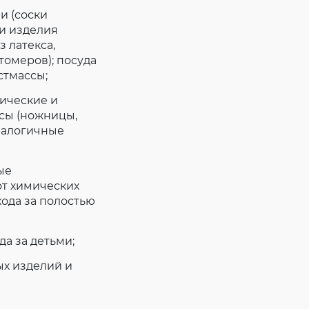
ми (соски
и изделия
 латекса,
томеров); посуда
стмассы;
нические и
сы (ножницы,
аналогичные
ые
от химических
хода за полостью
а за детьми;
ых изделий и