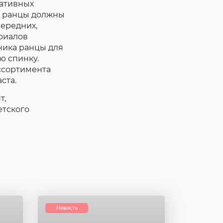
ративных
и ранцы должны
ередних,
ериалов
ника ранцы для
ю спинку.
ссортимента
ста.
т,
етского
Новость