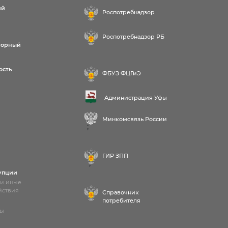
ий
Роспотребнадзор
Роспотребнадзор РБ
торный
ость
ФБУЗ ФЦГиЭ
Администрация Уфы
Минкомсвязь России
;
ГИР ЗПП
;
упции
 и иные
йствия
Справочник
потребителя
лы