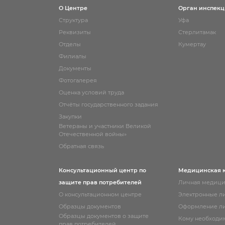
О Центре
Орган инспек
Структура
Уфа
Реквизиты
Стерлитамак
Отделы
Кумертау
Филиалы
Документы
Фотогалерея
Оценка условий труда
Отчёты государственного задания
Закупки
Ветераны и участники Великой
Отечественной войны»
Обратная связь
Консультационный центр по
Медицинская 
защите прав потребителей
Личная медици
О консультационном центре
Электронные л
Образцы документов
Оформление ли
Образцы документов о защите
Кому необходи
прав потребителей