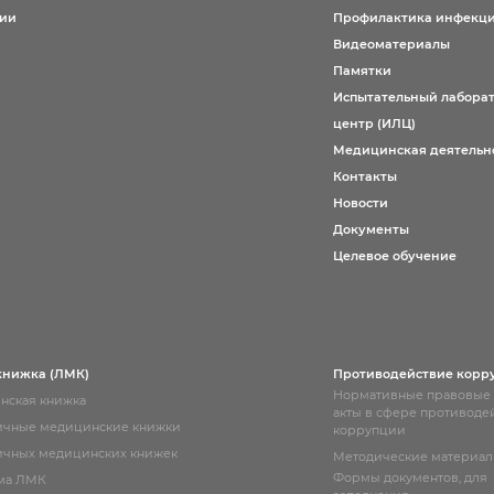
ции
Профилактика инфекц
Видеоматериалы
Памятки
Испытательный лабора
центр (ИЛЦ)
Медицинская деятельн
Контакты
Новости
Документы
Целевое обучение
книжка (ЛМК)
Противодействие корр
Нормативные правовые
нская книжка
акты в сфере противоде
ичные медицинские книжки
коррупции
чных медицинских книжек
Методические материа
Формы документов, для
ма ЛМК