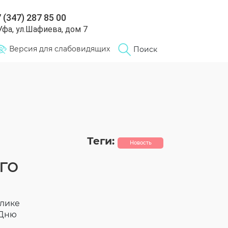
 (347) 287 85 00
 Уфа, ул.Шафиева, дом 7
Версия для слабовидящих
Поиск
Теги:
Новость
го
блике
 Дню