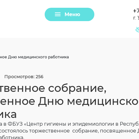
+7
Меню
г.
Задать вопрос
Клещи
нное Дню медицинского работника
Просмотров: 256
твенное собрание,
енное Дню медицинско
ика
да в ФБУЗ «Центр гигиены и эпидемиологии в Респу
Загрузить файл
состоялось торжественное собрание, посвященное
аботника.