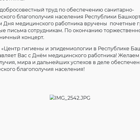
Согласие на обработку личных данных
 добросовестный труд по обеспечению санитарно-
Введите слово с картинки
*
:
ского благополучия населения Республики Башкорто
м Дня медицинского работника вручены почетные г
ые письма сотрудникам. По окончанию торжественн
ничный концерт.
 «Центр гигиены и эпидемиологии в Республике Ба
вляет Вас с Днём медицинского работника! Желаем 
олучия, мира и дальнейших успехов в деле обеспече
ского благополучия населения!