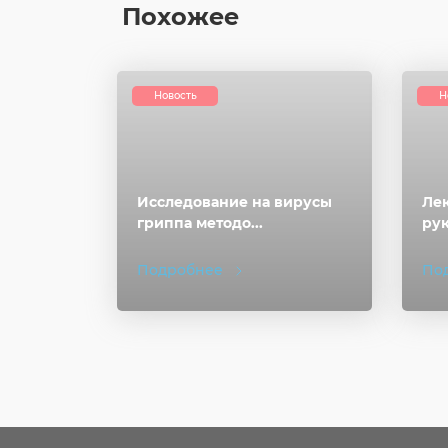
Похожее
Новость
Н
Исследование на вирусы
Лек
гриппа методо...
рук
Подробнее
По