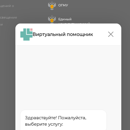
ОГМУ
бщений о
освещение
Единый
консультационный
ии
центр
Виртуальный помощник
Проект
Роспотребнадзора РФ
«Здоровое питание»
Федеральная служба по
надзору в сфере
здравоохранения
Здравствуйте! Пожалуйста,
выберите услугу: