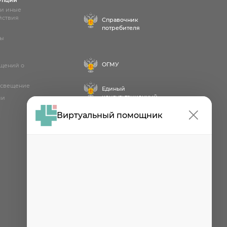
упции
 и иные
йствия
Справочник
потребителя
лы
ОГМУ
бщений о
освещение
Единый
консультационный
ии
центр
Виртуальный помощник
Проект
Роспотребнадзора РФ
«Здоровое питание»
Федеральная служба по
надзору в сфере
здравоохранения