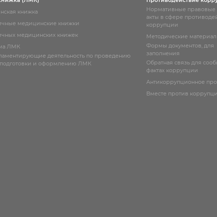
книжка (ЛМК)
Противодействие корр
Нормативные правовые
нская книжка
акты в сфере противоде
ичные медицинские книжки
коррупции
чных медицинских книжек
Методические материа
Формы документов, для
ма ЛМК
заполнения
гламентирующие деятельность по проведению
Обратная связь для соо
 подготовки и оформлению ЛМК
фактах коррупции
Антикоррупционное пр
Вместе против коррупц