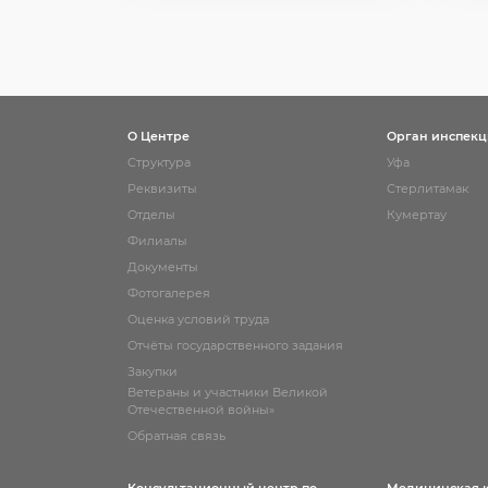
О Центре
Орган инспек
Структура
Уфа
Реквизиты
Стерлитамак
Отделы
Кумертау
Филиалы
Документы
Фотогалерея
Оценка условий труда
Отчёты государственного задания
Закупки
Ветераны и участники Великой
Отечественной войны»
Обратная связь