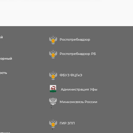
ий
Роспотребнадзор
Роспотребнадзор РБ
торный
ость
ФБУЗ ФЦГиЭ
Администрация Уфы
Минкомсвязь России
;
ГИР ЗПП
;