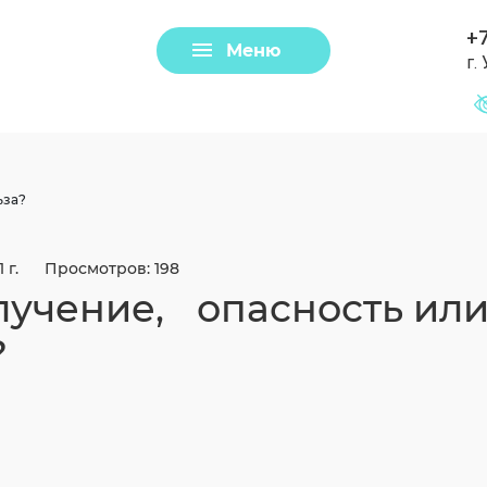
+7
Меню
г.
Задать вопрос
Клещи
ьза?
 г.
Просмотров: 198
лучение, опасность ил
?
Загрузить файл