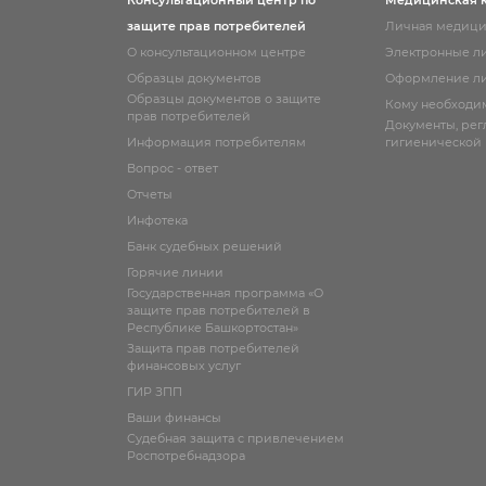
Консультационный центр по
Медицинская 
защите прав потребителей
Личная медици
О консультационном центре
Электронные л
Образцы документов
Оформление ли
Образцы документов о защите
Кому необходи
прав потребителей
Документы, ре
Информация потребителям
гигиенической
Вопрос - ответ
Отчеты
Инфотека
Банк судебных решений
Горячие линии
Государственная программа «О
защите прав потребителей в
Республике Башкортостан»
Защита прав потребителей
финансовых услуг
ГИР ЗПП
Ваши финансы
Судебная защита с привлечением
Роспотребнадзора