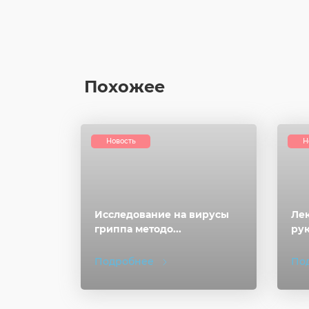
Похожее
Новость
Н
Исследование на вирусы
Лек
гриппа методо...
рук
Подробнее
По