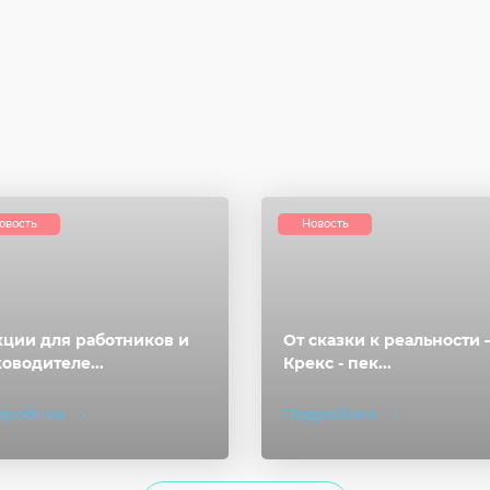
Согласие на обработку личных данных
Введите слово с картинки
*
:
овость
Новость
ции для работников и
От сказки к реальности
оводителе...
Крекс - пек...
дробнее
Подробнее