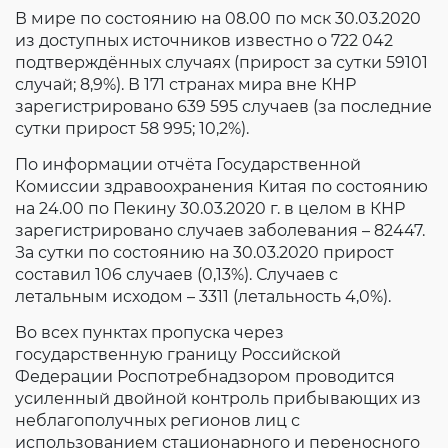
Согласие на обработку личных данных
В мире по состоянию на 08.00 по мск 30.03.2020
Введите слово с картинки
*
:
из доступных источников известно о 722 042
подтверждённых случаях (прирост за сутки 59101
случай; 8,9%). В 171 странах мира вне КНР
зарегистрировано 639 595 случаев (за последние
сутки прирост 58 995; 10,2%).
По информации отчёта Государственной
Комиссии здравоохранения Китая по состоянию
на 24.00 по Пекину 30.03.2020 г. в целом в КНР
зарегистрировано случаев заболевания – 82447.
За сутки по состоянию на 30.03.2020 прирост
составил 106 случаев (0,13%). Случаев с
летальным исходом – 3311 (летальность 4,0%).
Во всех пунктах пропуска через
государственную границу Российской
Федерации Роспотребнадзором проводится
усиленный двойной контроль прибывающих из
неблагополучных регионов лиц с
использованием стационарного и переносного