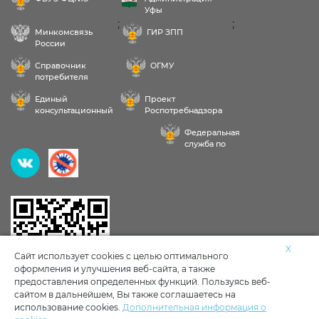
Уфы
;
;
Минкомсвязь
ГИР ЗПП
России
Справочник
ОГМУ
потребителя
Единый
Проект
консультационный
Роспотребнадзора
центр
РФ «Здоровое
Федеральная
питание»
служба по
надзору в сфере
Здравствуйте! Пожалуйста,
здравоохранения
выберите услугу:
Исследования воды, продуктов, почвы
X
Сайт использует cookies с целью оптимального
оформления и улучшения веб-сайта, а также
Личные мед книжки
Клещи
предоставления определенных функций. Пользуясь веб-
сайтом в дальнейшем, Вы также соглашаетесь на
использование cookies.
Дополнительная информация о
Тараканы, мыши в доме
Другое
Политика обработки и