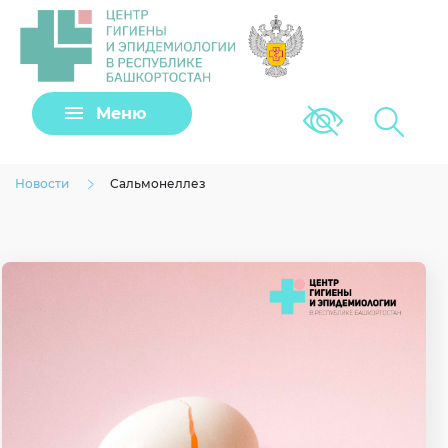
Задать вопрос
Меню
Версия для сла
Клещи
Новости
Сальмонеллез
Загрузить файл