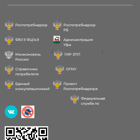
Роспотребнадзор
Роспотребнадзор
РБ
ФБУЗ ФЦГиЭ
Администрация
Уфы
;
;
Минкомсвязь
ГИР ЗПП
России
Справочник
ОГМУ
потребителя
Единый
Проект
консультационный
Роспотребнадзора
центр
РФ «Здоровое
Федеральная
питание»
служба по
надзору в сфере
Здравствуйте! Пожалуйста,
здравоохранения
выберите услугу: