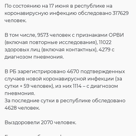
Согласие на обработку личных данных
По состоянию на 17 июня в республике на
Введите слово с картинки
*
:
коронавирусную инфекцию обследовано 317629
человек.
В том числе, 9573 человек с признаками ОРВИ
(включая повторные исследования), 11022
здоровых лиц (включая контактных), 4279 с
диагнозом пневмония.
⠀
В РБ зарегистрировано 4670 подтвержденных
случаев новой коронавирусной инфекции (за
сутки + 59 человек), из них 1114 – с диагнозом
пневмония.
За последние сутки в республике обследовано
4628 человек.
Выздоровели 2070 человек.
⠀