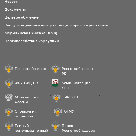
Новости
Документы
Целевое обучение
Консультационный центр по защите прав потребителей
Медицинская книжка (ЛМК)
Противодействие коррупции
Роспотребнадзор
Роспотребнадзор
РБ
ФБУЗ ФЦГиЭ
Администрация
Уфы
;
;
Минкомсвязь
ГИР ЗПП
России
Справочник
ОГМУ
потребителя
Единый
Проект
консультационный
Роспотребнадзора
центр
РФ «Здоровое