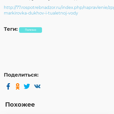
http://77.rospotrebnadzor.ru/index.php/napravlenie/z
markirovka-dukhov-i-tualetnoj-vody
Теги:
Полезно
Поделиться:
Похожее