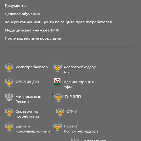
Документы
Целевое обучение
Консультационный центр по защите прав потребителей
Медицинская книжка (ЛМК)
Противодействие коррупции
Роспотребнадзор
Роспотребнадзор
РБ
ФБУЗ ФЦГиЭ
Администрация
Уфы
;
;
Минкомсвязь
ГИР ЗПП
России
Справочник
ОГМУ
потребителя
Единый
Проект
консультационный
Роспотребнадзора
центр
РФ «Здоровое
Федеральная