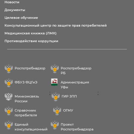
Новости
Документы
Целевое обучение
Консультационный центр по защите прав потребителей
Медицинская книжка (ЛМК)
Противодействие коррупции
Роспотребнадзор
Роспотребнадзор
РБ
ФБУЗ ФЦГиЭ
Администрация
Уфы
;
;
Минкомсвязь
ГИР ЗПП
России
Справочник
ОГМУ
потребителя
Единый
Проект
консультационный
Роспотребнадзора