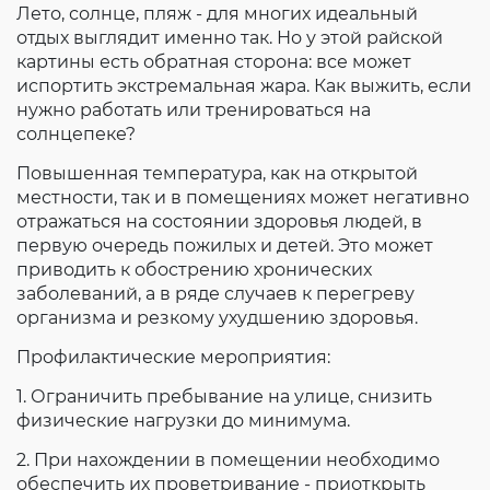
Лето, солнце, пляж - для многих идеальный
Согласие на обработку личных данных
отдых выглядит именно так. Но у этой райской
Введите слово с картинки
*
:
картины есть обратная сторона: все может
испортить экстремальная жара. Как выжить, если
нужно работать или тренироваться на
солнцепеке?
Повышенная температура, как на открытой
местности, так и в помещениях может негативно
отражаться на состоянии здоровья людей, в
первую очередь пожилых и детей. Это может
приводить к обострению хронических
заболеваний, а в ряде случаев к перегреву
организма и резкому ухудшению здоровья.
Профилактические мероприятия:
1. Ограничить пребывание на улице, снизить
физические нагрузки до минимума.
2. При нахождении в помещении необходимо
обеспечить их проветривание - приоткрыть