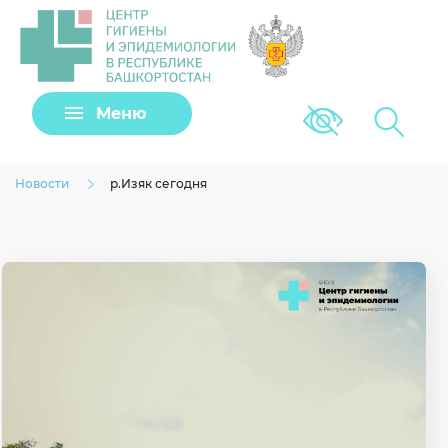
Задать вопрос
Меню
Версия для сла
Клещи
Новости
р.Изяк сегодня
Загрузить файл