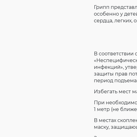
Грипп представл
особенно у дете
сердца, легких, 
В соответствии с
«Неспецифическ
инфекций», утв
защиты прав пот
период подъема
Избегать мест м
При необходимо
1 метр (не ближ
В местах скопле
маску, защищающ