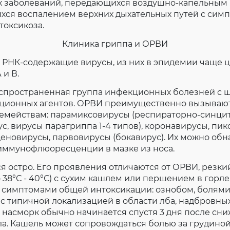
х заболеваний, передающихся воздушно-капельным 
Согласие на обработку личных данных
хся воспалением верхних дыхательных путей с сим
Введите слово с картинки
*
:
токсикоза.
Клиника гриппа и ОРВИ
 РНК-coдержащие вирусы, из них в эпидемии чаще 
 и В.
аспространенная группа инфекционных болезней с
ционных агентов. ОРВИ преимущественно вызывают
семействам: парамиксовирусы (респираторно-синци
, вирусы парагриппа 1-4 типов), коронавирусы, пи
деновирусы, парвовирусы (бокавирус). Их можно об
иммунофлюоресценции в мазке из носа.
я остро. Его проявления отличаются от ОРВИ, резк
 38°С - 40°С) с сухим кашлем или першением в горле,
 симптомами общей интоксикации: ознобом, болями
с типичной локализацией в области лба, надбровных
; насморк обычно начинается спустя 3 дня после сн
а. Кашель может сопровождаться болью за грудиной