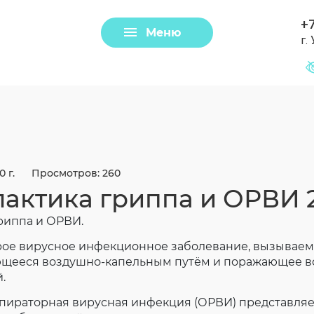
+7
Меню
г.
Задать вопрос
Клещи
0 г.
Просмотров: 260
актика гриппа и ОРВИ 
риппа и ОРВИ.
трое вирусное инфекционное заболевание, вызывае
ющееся воздушно-капельным путём и поражающее в
.
Загрузить файл
аторная вирусная инфекция (ОРВИ) представляет