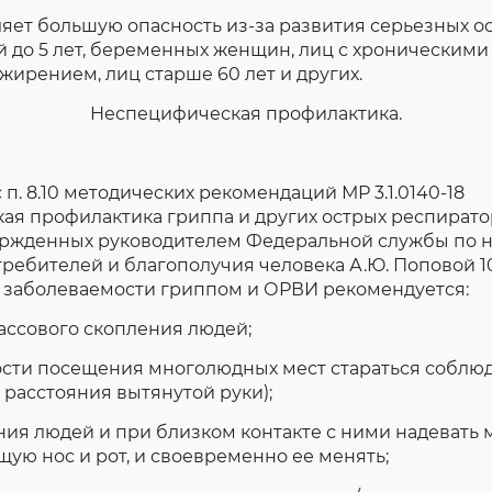
яет большую опасность из-за развития серьезных о
й до 5 лет, беременных женщин, лиц с хроническим
ожирением, лиц старше 60 лет и других.
Неспецифическая профилактика.
 п. 8.10 методических рекомендаций МР 3.1.0140-18
ая профилактика гриппа и других острых респират
ержденных руководителем Федеральной службы по н
ребителей и благополучия человека А.Ю. Поповой 10.
 заболеваемости гриппом и ОРВИ рекомендуется:
ассового скопления людей;
сти посещения многолюдных мест стараться соблюд
е расстояния вытянутой руки);
ния людей и при близком контакте с ними надевать
ую нос и рот, и своевременно ее менять;