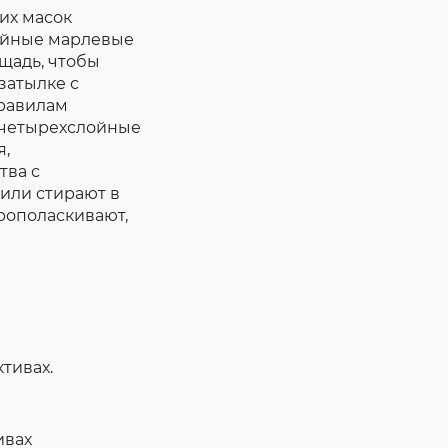
их масок
ойные марлевые
щадь, чтобы
затылке с
правилам
 четырехслойные
я,
тва с
или стирают в
рополаскивают,
тивах.
ивах