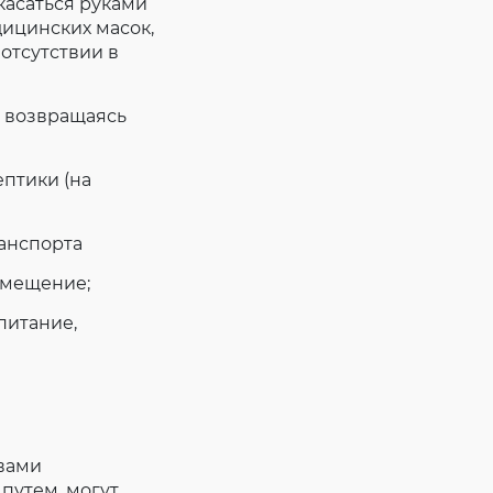
касаться руками
дицинских масок,
 отсутствии в
, возвращаясь
птики (на
ранспорта
омещение;
питание,
вами
путем, могут