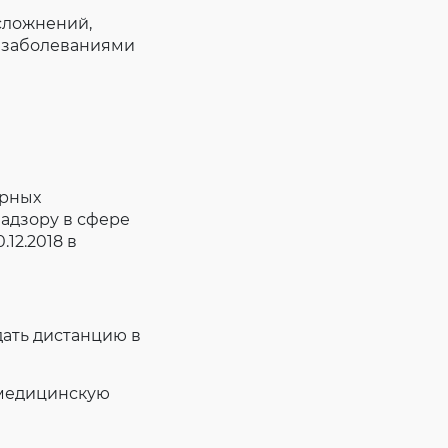
сложнений,
и заболеваниями
орных
адзору в сфере
12.2018 в
ать дистанцию в
 медицинскую