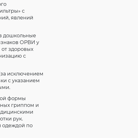
ого
ильтры» с
ний, явлений
 в дошкольные
изнаков ОРВИ у
 от здоровых
низацию с
 (за исключением
ки с указанием
ыми.
вой формы
ьных гриппом и
медицинскими
тки рук.
й одеждой по