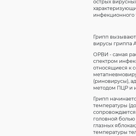
острых вирусны
характеризующи
инфекционного 
Грипп вызывают
вирусы гриппа А
ОРВИ - самая р
спектром инфек
относящиеся к 
метапневмовирус
(риновирусы), а
методом ПЦР и 
Грипп начинаетс
температуры (до
сопровождается
головной болью 
глазных яблоках
температуры тел