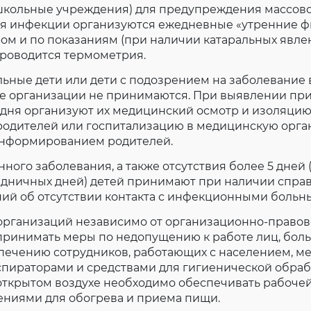
школьные учреждения) для предупреждения массов
я инфекции организуются ежедневные «утренние ф
ом и по показаниям (при наличии катаральных явле
проводится термометрия.
ьные дети или дети с подозрением на заболевание
е организации не принимаются. При выявлении пр
 дня организуют их медицинский осмотр и изоляцию
 родителей или госпитализацию в медицинскую орга
нформированием родителей.
ного заболевания, а также отсутствия более 5 дней
здничных дней) детей принимают при наличии справ
ний об отсутствии контакта с инфекционными больн
организаций независимо от организационно-право
принимать меры по недопущению к работе лиц, бол
спечению сотрудников, работающих с населением, 
пираторами и средствами для гигиенической обрабо
открытом воздухе необходимо обеспечивать рабоче
ениями для обогрева и приема пищи.