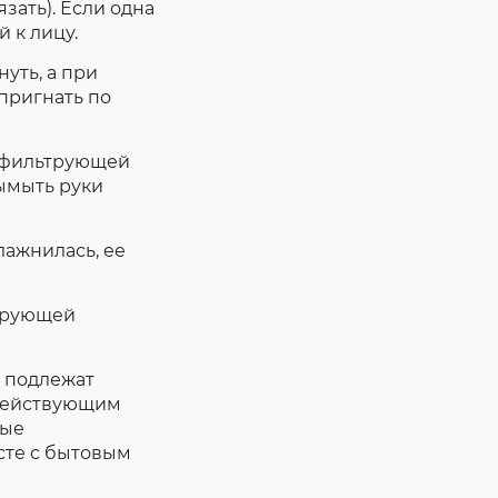
зать). Если одна
 к лицу.
уть, а при
 пригнать по
к фильтрующей
ымыть руки
лажнилась, ее
ьтрующей
 подлежат
 действующим
ные
сте с бытовым