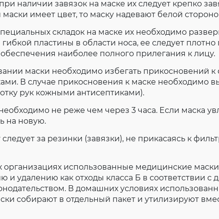
при наличии завязок на маске их следует крепко завя
 маски имеет цвет, то маску надевают белой стороной
специальных складок на маске их необходимо разверн
гибкой пластины в области носа, ее следует плотно
 обеспечения наиболее полного прилегания к лицу.
овании маски необходимо избегать прикосновений 
ами. В случае прикосновения к маске необходимо в
отку рук кожными антисептиками).
 необходимо не реже чем через 3 часа. Если маска ув
ь на новую.
у следует за резинки (завязки), не прикасаясь к фил
их организациях использованные медицинские маски
 и удалению как отходы класса Б в соответствии с
онодательством. В домашних условиях использован
ски собирают в отдельный пакет и утилизируют вме