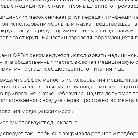
зовые медицинские маски промышленного производ
ицинских масок снижает риск передачи инфекции в
 при использовании больным маска предотвращает 
окружающую среду, а применение маски здоровым п
т его от крупных частиц аэрозоля, образующихся п
ками ОРВИ рекомендуется использовать медицински
ния в общественных местах, включая медицинскую 
приятия торговли, общественного питания и др.
 виду, что эффективность использования медицински
ения из качественных материалов, не может защитить
 их прилегания к коже небезупречна, что допускает 
ильтрованного воздуха через пространство между 
зования медицинских масок.
маску используют однократно.
у следует так, чтобы она закрывала рот, нос и подбор