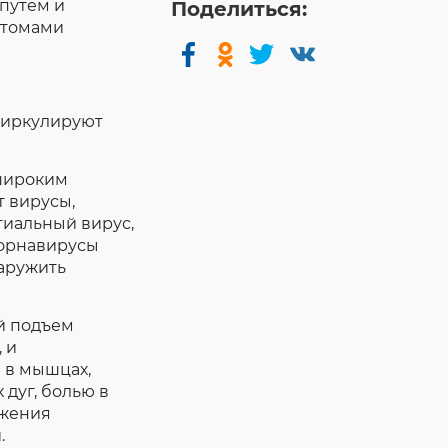
путем и
Поделиться:
птомами
циркулируют
 широким
 вирусы,
тиальный вирус,
корнавирусы
наружить
ий подъем
 и
 в мышцах,
 дуг, болью в
ижения
.