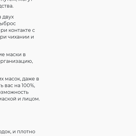
ства.
 двух
выброс
ри контакте с
ри чихании и
е маски в
организацию,
х масок, даже в
 вас на 100%,
возможность
маской и лицом.
одок, и плотно