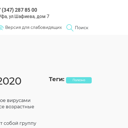
 (347) 287 85 00
 Уфа, ул.Шафиева, дом 7
Версия для слабовидящих
Поиск
2020
Теги:
Полезно
мое вирусами
се возрастные
 собой группу