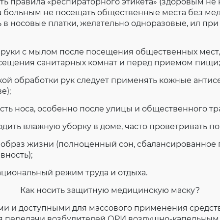
ть правила «респираторного этикета» (здоровым не 
з, а больным не посещать общественные места без ме
ь в носовые платки, желательно одноразовые, ил при
 руки с мылом после посещения общественных мест
осещения санитарных комнат и перед приемом пищи;
ой обработки рук следует применять кожные антисе
е);
ть носа, особенно после улицы и общественного т
дить влажную уборку в доме, часто проветривать п
 образ жизни (полноценный сон, сбалансированное 
вность);
циональный режим труда и отдыха.
Как носить защитную медицинскую маску?
и и доступными для массового применения средст
 передачи возбудителей ОРИ воздушно-капельным 