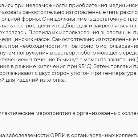
овиях при невозможности приобретения медицинск
льзовать самостоятельно изготовленные четырехсл
гольной формы. Они должны иметь достаточную пло
вать нос, рот, щеки и подбородок и закрепляться на 
х завязок. Правила их использования аналогичны 
медицинских масок. Самостоятельно изготовленные
и, при необходимости их повторного использовани
путем погружения в раствор любого моющего средс
ячением в течение 15 минут с момента закипания (
не в режиме кипячения при 95°С). Затем повязки п
оглаживают с двух сторон утюгом при температуре,
 для изделий из хлопка.
лактические мероприятия в организованных коллек
ма заболеваемости ОРВИ в организованных коллект