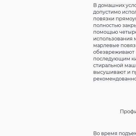
В домашних усл
допустимо испо
повязки прямоу
полностью закры
помощью четыре
использования 
марлевые повязк
обезвреживают 
последующим кип
стиральной маши
высушивают и пр
рекомендованной
Профи
Во время подъе