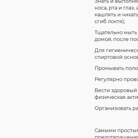
Знать и выполня
носа, рта и гла
кашлять и чихат
сгиб локтя);
Тщательно мыть
домой, после п
Для гигиеническ
спиртовой основ
Промывать полос
Регулярно прово
Вести здоровый
физическая акти
Организовать ра
Самыми простым
предотвращения