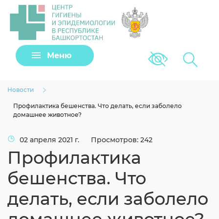
Задать вопрос
Меню
Версия для сла
Клещи
Новости
Профилактика бешенства. Что делать, если заболело
домашнее животное?
02 апреля 2021 г.
Просмотров: 242
Профилактика
бешенства. Что
делать, если заболело
Загрузить файл