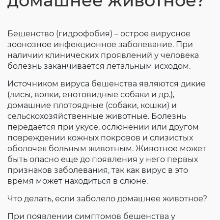
домашнее животное?
Согласие на обработку личных данных
Введите слово с картинки
*
:
Бешенство (гидрофобия) – острое вирусное
зоонозное инфекционное заболевание. При
наличии клинических проявлений у человека
болезнь заканчивается летальным исходом.
Источником вируса бешенства являются дикие
(лисы, волки, енотовидные собаки и др.),
домашние плотоядные (собаки, кошки) и
сельскохозяйственные животные. Болезнь
передается при укусе, ослюнении или другом
повреждении кожных покровов и слизистых
оболочек больным животным. Животное может
быть опасно еще до появления у него первых
признаков заболевания, так как вирус в это
время может находиться в слюне.
Что делать, если заболело домашнее животное?
При появлении симптомов бешенства у