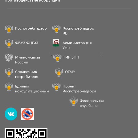
Противодействие коррупции
Роспотребнадзор
Роспотребнадзор
РБ
ФБУЗ ФЦГиЭ
Администрация
Уфы
;
;
Минкомсвязь
ГИР ЗПП
России
Справочник
ОГМУ
потребителя
Единый
Проект
консультационный
Роспотребнадзора
центр
РФ «Здоровое
Федеральная
питание»
служба по
надзору в сфере
Здравствуйте! Пожалуйста,
здравоохранения
выберите услугу: