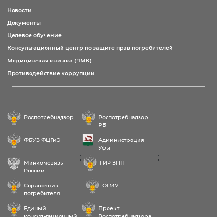
Новости
Документы
Целевое обучение
Консультационный центр по защите прав потребителей
Медицинская книжка (ЛМК)
Противодействие коррупции
Роспотребнадзор
Роспотребнадзор
РБ
ФБУЗ ФЦГиЭ
Администрация
Уфы
;
;
Минкомсвязь
ГИР ЗПП
России
Справочник
ОГМУ
потребителя
Единый
Проект
консультационный
Роспотребнадзора