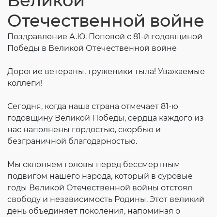
Великой
Согласие на обработку личных данных
Отечественной войне
Введите слово с картинки
*
:
Поздравление А.Ю. Поповой с 81-й годовщиной
Победы в Великой Отечественной войне
Дорогие ветераны, труженики тыла! Уважаемые
коллеги!
Сегодня, когда наша страна отмечает 81-ю
годовщину Великой Победы, сердца каждого из
нас наполнены гордостью, скорбью и
безграничной благодарностью.
Мы склоняем головы перед бессмертным
подвигом нашего народа, который в суровые
годы Великой Отечественной войны отстоял
свободу и независимость Родины. Этот великий
день объединяет поколения, напоминая о