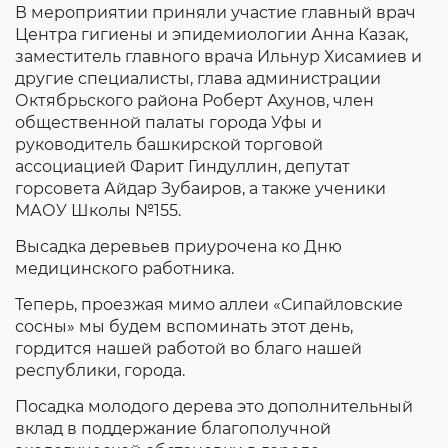
В мероприятии приняли участие главный врач
Согласие на обработку личных данных
Центра гигиены и эпидемиологии Анна Казак,
Введите слово с картинки
*
:
заместитель главного врача Ильнур Хисамиев и
другие специалисты, глава администрации
Октябрьского района Роберт Ахунов, член
общественной палаты города Уфы и
руководитель башкирской торговой
ассоциацией Фарит Гиндуллин, депутат
горсовета Айдар Зубаиров, а также ученики
МАОУ Школы №155.
Высадка деревьев приурочена ко Дню
медицинского работника.
Теперь, проезжая мимо аллеи «Сипайловские
сосны» мы будем вспоминать этот день,
гордится нашей работой во благо нашей
республики, города.
Посадка молодого дерева это дополнительный
вклад в поддержание благополучной