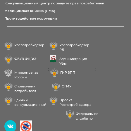
Консультационный центр по защите прав потребителей
Медицинская книжка (ЛМК)
Противодействие коррупции
Роспотребнадзор
Роспотребнадзор
РБ
ФБУЗ ФЦГиЭ
Администрация
Уфы
;
;
Минкомсвязь
ГИР ЗПП
России
Справочник
ОГМУ
потребителя
Единый
Проект
консультационный
Роспотребнадзора
центр
РФ «Здоровое
Федеральная
питание»
служба по
надзору в сфере
Здравствуйте! Пожалуйста,
здравоохранения