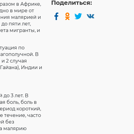
Поделиться:
разом в Африке,
дно в мире от
ения малярией и
до пяти лет,
та мигранты, и
туация по
агополучной. В
 и 2 случая
Гайана), Индии и
до 3 лет. В
я боль, боль в
ериод короткий,
е течение, часто
ей без
на малярию