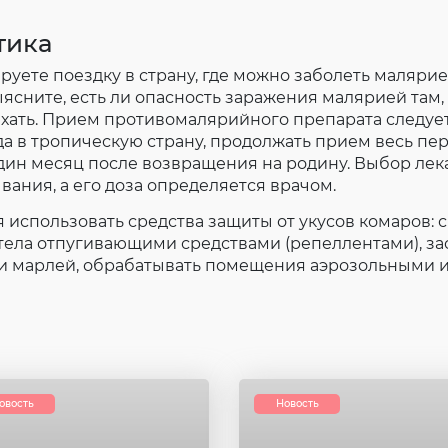
тика
ете поездку в страну, где можно заболеть малярией
ыясните, есть ли опасность заражения малярией там,
хать. Прием противомалярийного препарата следует
а в тропическую страну, продолжать прием весь пе
ин месяц после возвращения на родину. Выбор лек
вания, а его доза определяется врачом.
использовать средства защиты от укусов комаров: 
тела отпугивающими средствами (репеллентами), зас
ли марлей, обрабатывать помещения аэрозольными 
овость
Новость