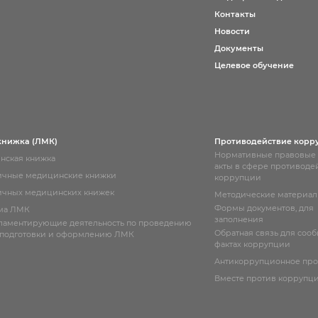
Контакты
Новости
Документы
Целевое обучение
книжка (ЛМК)
Противодействие корр
Нормативные правовые
нская книжка
акты в сфере противоде
ичные медицинские книжки
коррупции
чных медицинских книжек
Методические материа
Формы документов, для
ма ЛМК
заполнения
гламентирующие деятельность по проведению
Обратная связь для соо
 подготовки и оформлению ЛМК
фактах коррупции
Антикоррупционное пр
Вместе против коррупц