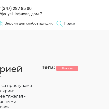
 (347) 287 85 00
 Уфа, ул.Шафиева, дом 7
Версия для слабовидящих
Поиск
ярией
Теги:
Новость
"
яся приступами
алярии:
ее тяжелая -
ванными
ловек