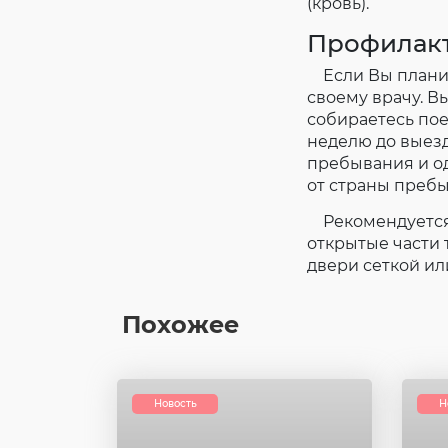
(кровь).
Профилак
Если Вы планиру
своему врачу. В
собираетесь пое
неделю до выезд
пребывания и од
от страны пребы
Рекомендуется 
открытые части 
двери сеткой и
Похожее
Новость
Н