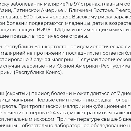
ску заболевания малярией в 97 странах, главным об
Согласие на обработку личных данных
зии, Латинской Америке и Ближнем Востоке. Ежего
Введите слово с картинки
*
:
ет свыше 500 тысяч человек. Высокому риску зараж
й болезни подвергаются младенцы, дети в возрасте 
щины, люди с ВИЧ/СПИДом и не имеющие иммуните
щие поездки в тропические страны.
Республики Башкортостан эпидемиологическая си
малярией на протяжении последних лет остается бл
истрировано 3 случая малярии – 1 случай тропической
е случаи завозные - из Южной Америки (Республика 
ики (Республика Конго).
скрытый) период болезни может длиться от 7 дней 
вида малярии. Первые симптомы - лихорадка, головна
 и рвота. При тропической малярии инкубационный п
её лечение в первые 24 часа, может развиться тяжело
я летальным исходом. При температуре свыше 5 дн
ричины – обязательно лабораторное обследование 