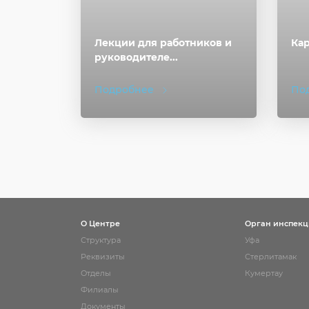
Лекции для работников и
Ка
руководителе...
Подробнее
По
О Центре
Орган инспек
Структура
Уфа
Реквизиты
Стерлитамак
Отделы
Кумертау
Филиалы
Документы