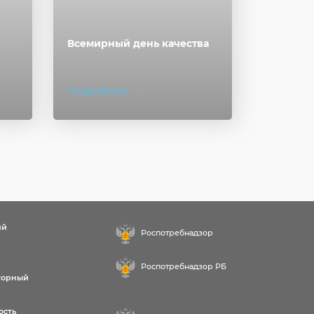
Всемирный день качества
Подробнее
ий
Роспотребнадзор
Роспотребнадзор РБ
торный
ость