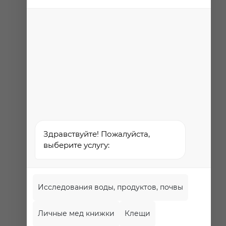
Проект
Роспотребнадзора РФ
«Здоровое питание»
Федеральная служба по
надзору в сфере
здравоохранения
Здравствуйте! Пожалуйста,
выберите услугу:
Исследования воды, продуктов, почвы
Личные мед книжки
Клещи