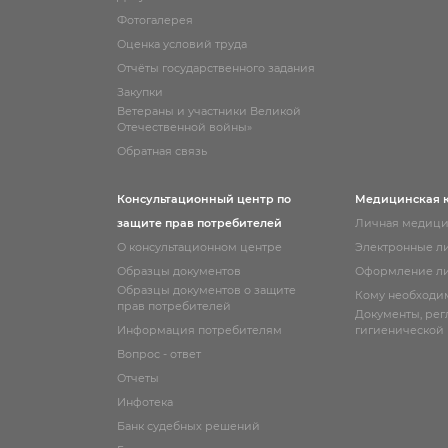
Фотогалерея
Оценка условий труда
Отчёты государственного задания
Закупки
Ветераны и участники Великой
Отечественной войны»
Обратная связь
Консультационный центр по
Медицинская 
защите прав потребителей
Личная медици
О консультационном центре
Электронные л
Образцы документов
Оформление ли
Образцы документов о защите
Кому необходи
прав потребителей
Документы, ре
Информация потребителям
гигиенической
Вопрос - ответ
Отчеты
Инфотека
Банк судебных решений