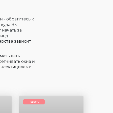
 - обратитесь к
 куда Вы
 начать за
риод
арства зависит
смазывать
етчивать окна и
инсектицидами.
Новость