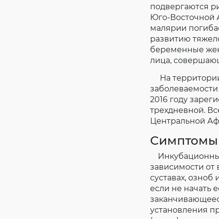
подвергаются ри
Юго-Восточной А
малярии погиба
развитию тяжело
беременные жен
лица, совершаю
На территории 
заболеваемости 
2016 году зарег
трехдневной. Вс
Центральной Афр
Симптомы
Инкубационный (
зависимости от 
суставах, озноб
если не начать 
заканчивающеес
установления п