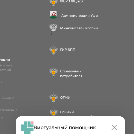
ФБУЗ ФЦГиЭ
Администрация Уфы
Минкомсвязь России
;
ГИР ЗПП
;
упции
 и иные
йствия
Справочник
потребителя
лы
ОГМУ
бщений о
освещение
Единый
консультационный
ии
центр
Виртуальный помощник