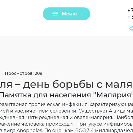
+7
Меню
г.
Задать вопрос
Клещи
Просмотров: 209
ля – день борьбы с мал
Памятка для населения "Малярия
зитарная тропическая инфекция, характеризующа
ией и увеличением селезенки. Существует 4 вида м
ехдневная, четырехдневная и овале-малярия. Наибол
Загрузить файл
аражение человека происходит при укусе инфициро
 вида Anopheles. По оценкам ВОЗ 3,4 миллиарда че