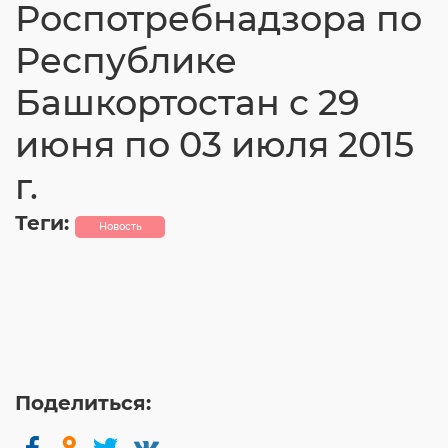
Роспотребнадзора по
Согласие на обработку личных данных
Введите слово с картинки
*
:
Республике
Башкортостан с 29
июня по 03 июля 2015
г.
Теги:
Новость
Поделиться: