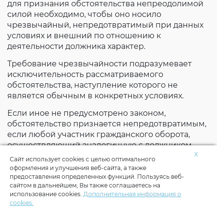
для признания обстоятельства непреодолимой
силой необходимо, чтобы оно носило
чрезвычайный, непредотвратимый при данных
условиях и внешний по отношению к
деятельности должника характер.
Требование чрезвычайности подразумевает
исключительность рассматриваемого
обстоятельства, наступление которого не
является обычным в конкретных условиях.
Здравствуйте! Пожалуйста,
выберите услугу:
Если иное не предусмотрено законом,
обстоятельство признается непредотвратимым,
если любой участник гражданского оборота,
осуществляющий аналогичную с должником
Исследования воды, продуктов, почвы
X
деятельность, не мог бы избежать наступления
Сайт использует cookies с целью оптимального
этого обстоятельства или его последствий,
оформления и улучшения веб-сайта, а также
Личные мед книжки
Клещи
т.е. одной из характеристик обстоятельств
предоставления определенных функций. Пользуясь веб-
сайтом в дальнейшем, Вы также соглашаетесь на
непреодолимой силы (наряду с
использование cookies.
Дополнительная информация о
чрезвычайностью и непредотвратимостью)
Тараканы, мыши в доме
Другое
cookies.
является ее относительный характер.