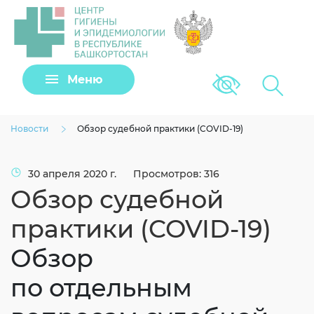
Задать вопрос
Меню
Версия для сла
Клещи
Новости
Обзор судебной практики (COVID-19)
30 апреля 2020 г.
Просмотров: 316
Обзор судебной
практики (COVID-19)
Обзор
по отдельным
Загрузить файл