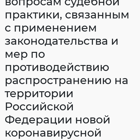
вопросам судебной
Согласие на обработку личных данных
практики, связанным
Введите слово с картинки
*
:
с применением
законодательства и
мер по
противодействию
распространению на
территории
Российской
Федерации новой
коронавирусной