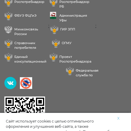
Роспотребнадзор
Роспотребнадзор
РБ
ФБУЗ ФЦГиЭ
Администрация
Уфы
;
;
Минкомсвязь
ГИР ЗПП
России
Справочник
ОГМУ
потребителя
Единый
Проект
консультационный
Роспотребнадзора
центр
РФ «Здоровое
Федеральная
питание»
служба по
надзору в сфере
Здравствуйте! Пожалуйста,
здравоохранения
выберите услугу:
Исследования воды, продуктов, почвы
X
Сайт использует cookies с целью оптимального
оформления и улучшения веб-сайта, а также
Личные мед книжки
Клещи