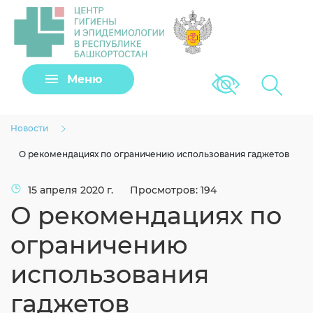
Задать вопрос
Меню
Версия для сла
Клещи
Новости
О рекомендациях по ограничению использования гаджетов
15 апреля 2020 г.
Просмотров: 194
О рекомендациях по
ограничению
использования
Загрузить файл
гаджетов