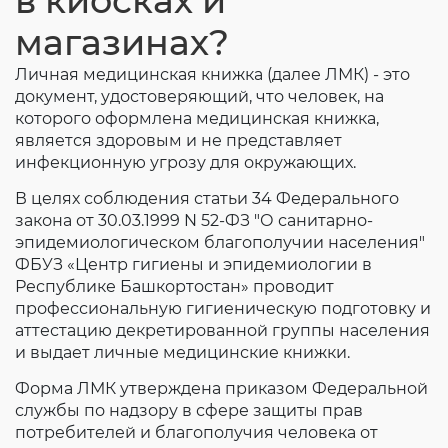
в киосках и
Согласие на обработку личных данных
магазинах?
Введите слово с картинки
*
:
Личная медицинская книжка (далее ЛМК) - это
документ, удостоверяющий, что человек, на
которого оформлена медицинская книжка,
является здоровым и не представляет
инфекционную угрозу для окружающих.
В целях соблюдения статьи 34 Федерального
закона от 30.03.1999 N 52-ФЗ "О санитарно-
эпидемиологическом благополучии населения"
ФБУЗ «Центр гигиены и эпидемиологии в
Республике Башкортостан» проводит
профессиональную гигиеническую подготовку и
аттестацию декретированной группы населения
и выдает личные медицинские книжки.
Форма ЛМК утверждена приказом Федеральной
службы по надзору в сфере защиты прав
потребителей и благополучия человека от