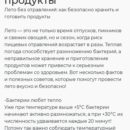
продукты
Согласие на обработку личных данных
Лето без отравлений: как безопасно хранить и
Введите слово с картинки
*
:
готовить продукты
Лето — это не только время отпусков, пикников
и свежих овощей, но и сезон, когда риск
пищевых отравлений возрастает в разы. Теплая
погода способствует размножению бактерий, а
неправильное хранение и приготовление
продуктов может привести к серьезным
проблемам со здоровьем. Вот несколько фактов
и полезных советов, которые помогут провести
лето вкусно и безопасно!
-Бактерии любят тепло
Уже при температуре выше +5°C бактерии
начинают активно размножаться, а при +30°C их
численность удваивается каждые 20 минут!
Потому так важно соблюдать температурный