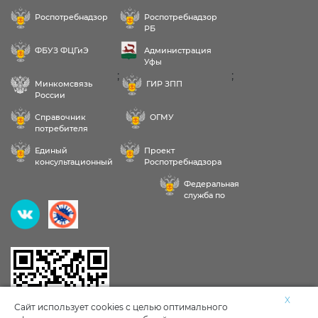
Роспотребнадзор
Роспотребнадзор
РБ
ФБУЗ ФЦГиЭ
Администрация
Уфы
;
;
Минкомсвязь
ГИР ЗПП
России
Справочник
ОГМУ
потребителя
Единый
Проект
консультационный
Роспотребнадзора
центр
РФ «Здоровое
Федеральная
питание»
служба по
надзору в сфере
Здравствуйте! Пожалуйста,
здравоохранения
выберите услугу:
Исследования воды, продуктов, почвы
X
Сайт использует cookies с целью оптимального