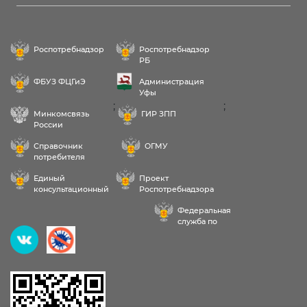
Роспотребнадзор
Роспотребнадзор
РБ
ФБУЗ ФЦГиЭ
Администрация
Уфы
;
;
Минкомсвязь
ГИР ЗПП
России
Справочник
ОГМУ
потребителя
Единый
Проект
консультационный
Роспотребнадзора
центр
РФ «Здоровое
Федеральная
питание»
служба по
надзору в сфере
Здравствуйте! Пожалуйста,
здравоохранения
выберите услугу: