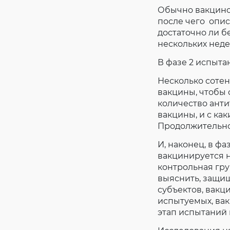
Обычно вакцино
после чего опис
достаточно ли б
нескольких неде
В фазе 2 испыт
Несколько соте
вакцины, чтобы 
количество анти
вакцины, и с ка
Продолжительнос
И, наконец, в ф
вакцинируется н
контрольная гр
выяснить, защищ
субъектов, вакц
испытуемых, вак
этап испытаний в