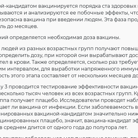
Согласие на обработку личных данных
й-кандидатом вакцинируется порядка ста здоровых
Введите слово с картинки
*
:
ываются и анализируются ее побочные эффекты, чт
езопасна вакцина при введении людям. Эта фаза про
ль до месяцев.
аний определяется необходимая доза вакцины.
н людей из разных возрастных групп получают пов
определить дозу, при которой они вырабатывают до
тел в крови. Также определяется, сколько раз требу
ким интервалом, для выработки напряженного иммун
ть этого этапа составляет от нескольких месяцев до
азу 3 проводится тестирование эффективности вакцин
есколько тысяч человек из всех возрастных групп. К
уппа получает плацебо. Исследователи проводят на
ает ли вакцина от инфекции. Если заболеваемость в
инированных вакциной-кандидатом значительно ниже
цинированных плацебо, значит, вакцина-кандидат э
 среднем длится от одного года до полутора лет.