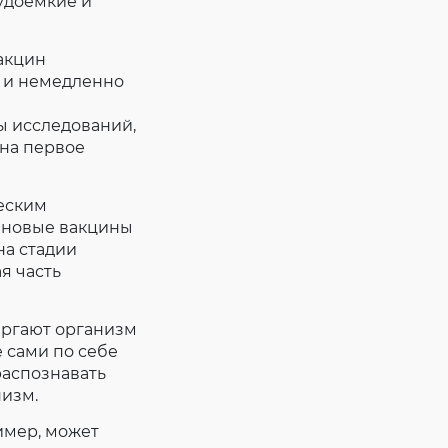
удоемкие и
акцин
 и немедленно
ы исследований,
 на первое
ким ​​
 новые вакцины
на стадии
я часть
ергают организм
 сами по себе
распознавать
низм.
имер, может