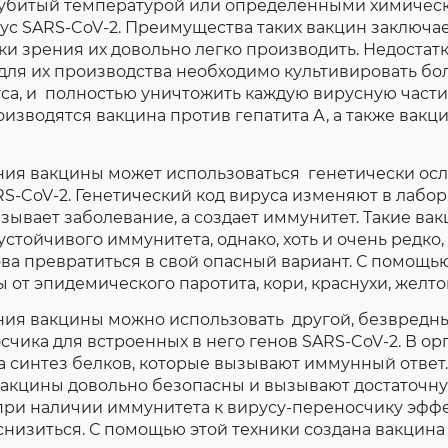
 убитый температурой или определенными химичес
с SARS-CoV-2. Преимущества таких вакцин заключает
ки зрения их довольно легко производить. Недостат
о для их производства необходимо культивировать б
са, и полностью уничтожить каждую вирусную част
оизводятся вакцина против гепатита А, а также вакц
ния вакцины может использоваться генетически ос
S-CoV-2. Генетический код вируса изменяют в лабора
зывает заболевание, а создает иммунитет. Такие ва
тойчивого иммунитета, однако, хоть и очень редко
ва превратиться в свой опасный вариант. С помощью
 от эпидемического паротита, кори, краснухи, желто
ния вакцины можно использовать другой, безвредны
счика для встроенных в него генов SARS-CoV-2. В ор
а синтез белков, которые вызывают иммунный ответ
вакцины довольно безопасны и вызывают достаточ
 при наличии иммунитета к вирусу-переносчику эфф
низиться. С помощью этой техники создана вакцина