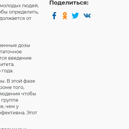
Поделиться:
 молодых людей,
обы определить,
должается от
ышенные дозы
статочное
ется введение
итета.
 года.
ы. В этой фазе
роме того,
блюдения чтобы
 группе
, чем у
ффективна. Этот