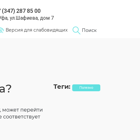
 (347) 287 85 00
 Уфа, ул.Шафиева, дом 7
Версия для слабовидящих
Поиск
а?
Теги:
Полезно
у, может перейти
е соответствует