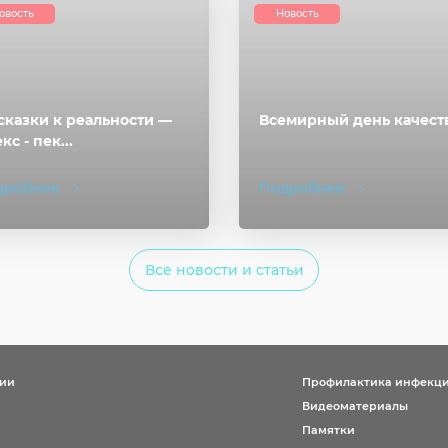
овость
Новость
сказки к реальности —
Всемирный день качест
кс - пек...
дробнее
Подробнее
Все новости и статьи
ции
Профилактика инфекц
Видеоматериалы
Памятки