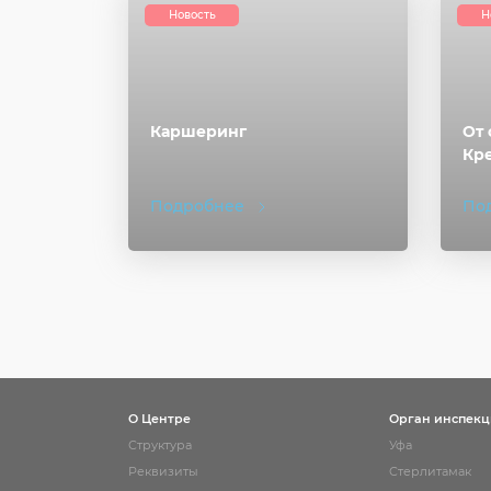
Новость
Н
Каршеринг
От 
Кре
Подробнее
По
О Центре
Орган инспек
Структура
Уфа
Реквизиты
Стерлитамак