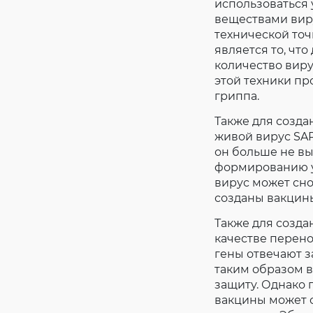
использоваться
веществами виру
технической точ
является то, чт
количество виру
этой техники пр
гриппа.
Также для созда
живой вирус SAR
он больше не вы
формированию ус
вирус может сно
созданы вакцины
Также для созда
качестве перено
гены отвечают з
таким образом 
защиту. Однако
вакцины может с