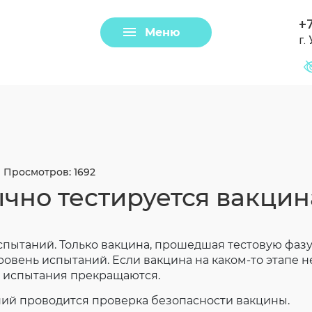
+7
Меню
г.
Задать вопрос
Клещи
Просмотров: 1692
ычно тестируется вакцин
испытаний. Только вакцина, прошедшая тестовую фаз
овень испытаний. Если вакцина на каком-то этапе н
е испытания прекращаются.
Загрузить файл
аний проводится проверка безопасности вакцины.