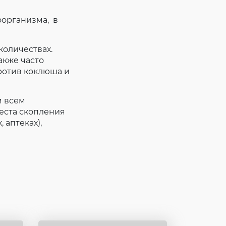
оорганизма, в
количествах.
акже часто
ротив коклюша и
м всем
еста скопления
 аптеках),