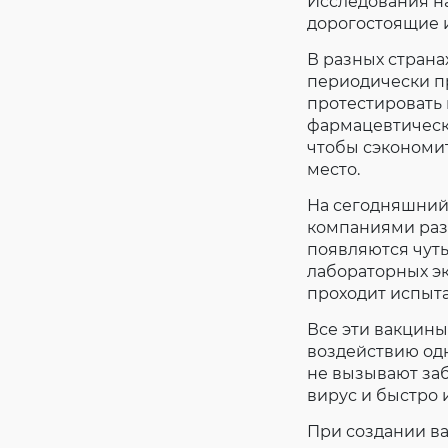
Исследования на
дорогостоящие 
В разных стран
периодически п
протестировать
фармацевтическ
чтобы сэкономит
место.
На сегодняшний 
компаниями раз
появляются чуть
лабораторных э
проходит испыта
Все эти вакцины
воздействию одн
не вызывают за
вирус и быстро 
При создании в