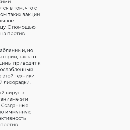
кими
ся в том, что с
ком таких вакцин
ольшое
ицу. С помощью
ина против
лабленный, но
тории, так что
кцины приводят к
, ослабленный
 этой техники
й лихорадки.
й вирус в
ганизме эти
. Созданные
ную иммунную
ективность
 против