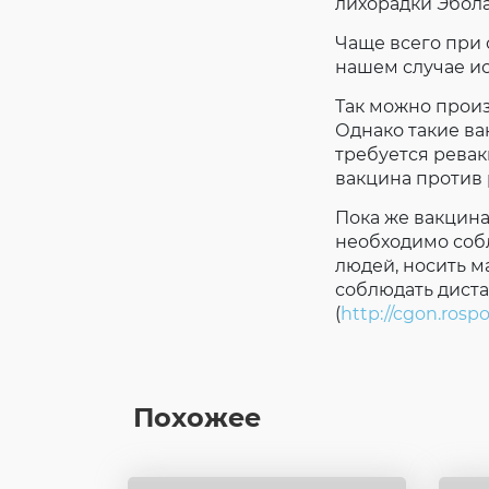
лихорадки Эбола
Чаще всего при 
нашем случае ис
Так можно произ
Однако такие в
требуется ревак
вакцина против 
Пока же вакцина
необходимо собл
людей, носить ма
соблюдать диста
(
http://cgon.rosp
Похожее