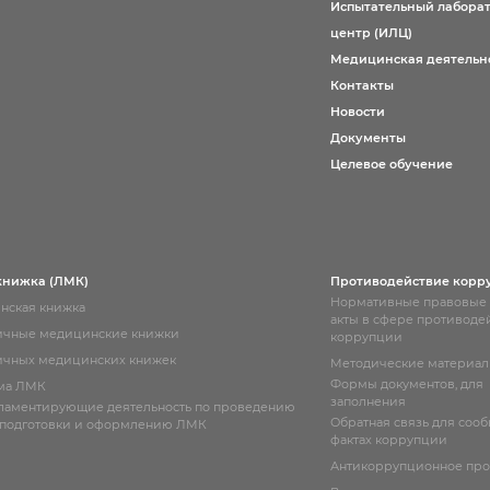
Испытательный лабора
центр (ИЛЦ)
Медицинская деятельн
Контакты
Новости
Документы
Целевое обучение
книжка (ЛМК)
Противодействие корр
Нормативные правовые
нская книжка
акты в сфере противоде
ичные медицинские книжки
коррупции
чных медицинских книжек
Методические материа
Формы документов, для
ма ЛМК
заполнения
гламентирующие деятельность по проведению
Обратная связь для соо
 подготовки и оформлению ЛМК
фактах коррупции
Антикоррупционное пр