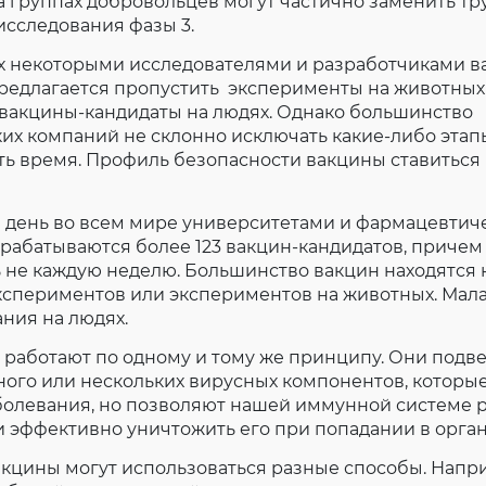
 группах добровольцев могут частично заменить тр
исследования фазы 3.
ах некоторыми исследователями и разработчиками в
редлагается пропустить эксперименты на животных
 вакцины-кандидаты на людях. Однако большинство
их компаний не склонно исключать какие-либо этап
ь время. Профиль безопасности вакцины ставиться
день во всем мире университетами и фармацевтичес
рабатываются более 123 вакцин-кандидатов, причем
 не каждую неделю. Большинство вакцин находятся 
кспериментов или экспериментов на животных. Мала
ния на людях.
 работают по одному и тому же принципу. Они подв
ого или нескольких вирусных компонентов, которые
болевания, но позволяют нашей иммунной системе 
и эффективно уничтожить его при попадании в орга
акцины могут использоваться разные способы. Напр