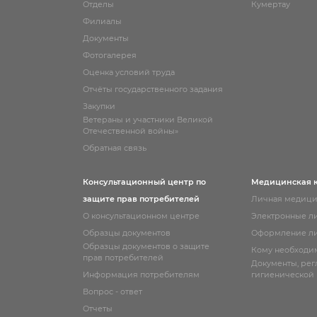
Отделы
Кумертау
Филиалы
Документы
Фотогалерея
Оценка условий труда
Отчёты государственного задания
Закупки
Ветераны и участники Великой
Отечественной войны»
Обратная связь
Консультационный центр по
Медицинская 
защите прав потребителей
Личная медици
О консультационном центре
Электронные л
Образцы документов
Оформление ли
Образцы документов о защите
Кому необходи
прав потребителей
Документы, ре
Информация потребителям
гигиенической
Вопрос - ответ
Отчеты