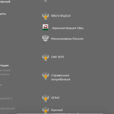
торный
ость
ФБУЗ ФЦГиЭ
Администрация Уфы
Минкомсвязь России
;
ГИР ЗПП
;
упции
 и иные
йствия
Справочник
потребителя
лы
ОГМУ
бщений о
освещение
Единый