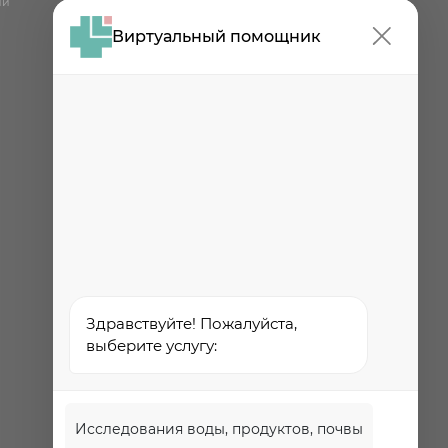
консультационный
ии
центр
Виртуальный помощник
Проект
Роспотребнадзора РФ
«Здоровое питание»
Федеральная служба по
надзору в сфере
здравоохранения
Здравствуйте! Пожалуйста,
выберите услугу:
Исследования воды, продуктов, почвы