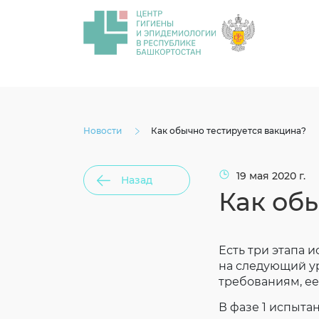
Новости
Как обычно тестируется вакцина?
19 мая 2020 г.
Назад
Как об
Есть три этапа 
на следующий ур
требованиям, е
В фазе 1 испыт