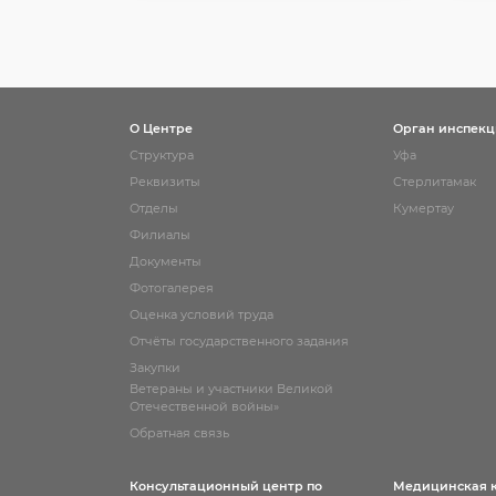
О Центре
Орган инспек
Структура
Уфа
Реквизиты
Стерлитамак
Отделы
Кумертау
Филиалы
Документы
Фотогалерея
Оценка условий труда
Отчёты государственного задания
Закупки
Ветераны и участники Великой
Отечественной войны»
Обратная связь
Консультационный центр по
Медицинская 