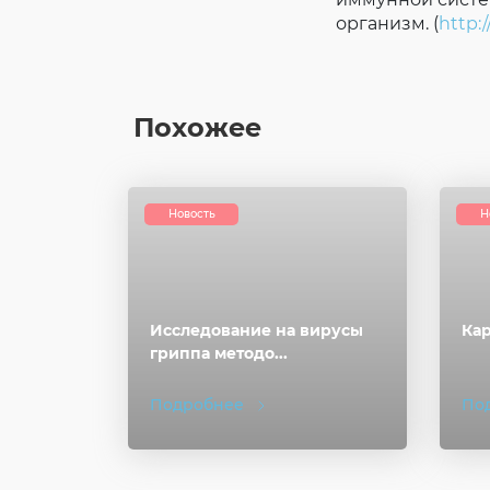
организм. (
http:
Похожее
Новость
Н
Исследование на вирусы
Ка
гриппа методо...
Подробнее
По