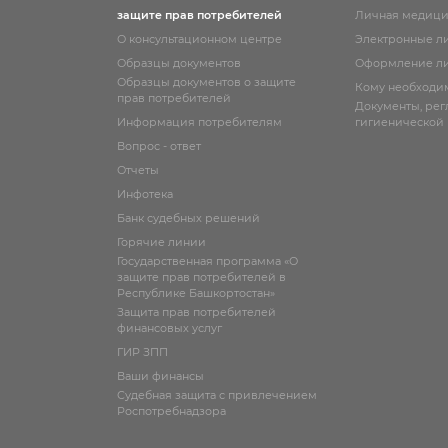
защите прав потребителей
Личная медици
О консультационном центре
Электронные л
Образцы документов
Оформление ли
Образцы документов о защите
Кому необходи
прав потребителей
Документы, ре
Информация потребителям
гигиенической
Вопрос - ответ
Отчеты
Инфотека
Банк судебных решений
Горячие линии
Государственная программа «О
защите прав потребителей в
Республике Башкортостан»
Защита прав потребителей
финансовых услуг
ГИР ЗПП
Ваши финансы
Судебная защита с привлечением
Роспотребнадзора