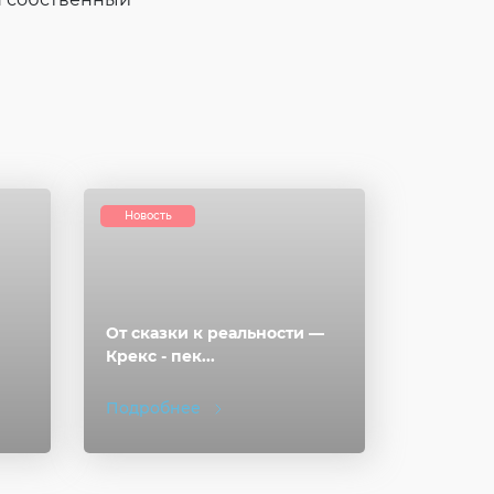
Новость
От сказки к реальности —
Крекс - пек...
Подробнее