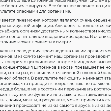
водить больше цитокинов, наша иммунная система р
ке бороться с вирусом. Все большее количество цит
зультате опасными для организма.
ивается пневмония, которая является очень серьез
онавирусной инфекции. Альвеолы ​​наполняются жид
 снабжать организм достаточным количеством кислор
имо дополнительное введение кислорода. В очень 
остояние может привести к смерти.
тяжелые последствия производства нашим организм
кинов. В какой-то момент наш организм производит 
 мы говорим о цитокиновом шторме (синдроме высв
да концентрация цитокинов в крови превышает ее 
тки, сотни раз, и проявляется сильной головной бол
чной области. В результате лейкоциты начинают ат
рганизма, что приводит к повреждению не только лег
ердце больше не в состоянии перекачивать достато
вает нарушение функции или даже отказ таких жизн
ень, почки, мозг, и, в результате, может привести к с
жнения происходят не из-за самого вируса, а из-за 
ы, которая работает так активно, что разрушает на