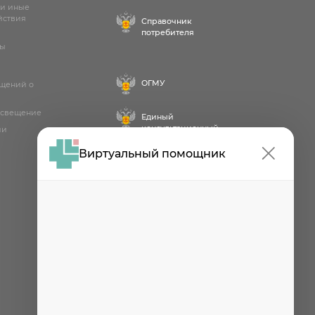
 и иные
йствия
Справочник
потребителя
лы
ОГМУ
бщений о
освещение
Единый
консультационный
ии
центр
Виртуальный помощник
Проект
Роспотребнадзора РФ
«Здоровое питание»
Федеральная служба по
надзору в сфере
здравоохранения