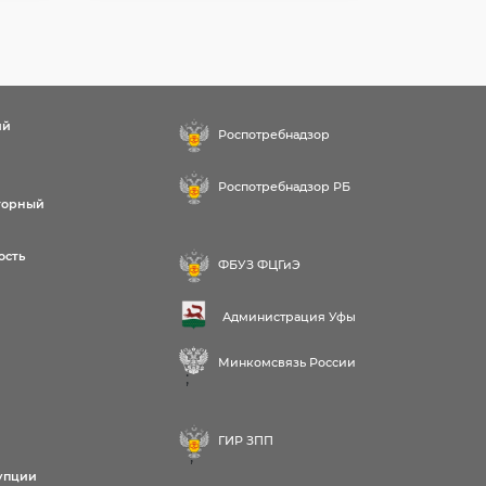
ий
Роспотребнадзор
Роспотребнадзор РБ
торный
ость
ФБУЗ ФЦГиЭ
Администрация Уфы
Минкомсвязь России
;
ГИР ЗПП
;
упции