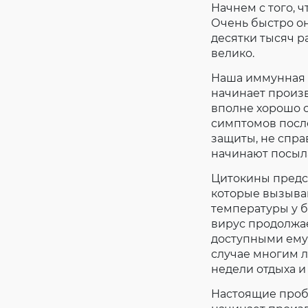
Начнем с того, ч
Очень быстро о
десятки тысяч ра
велико.
Наша иммунная с
начинает произв
вполне хорошо с
симптомов после
защиты, не спра
начинают посыл
Цитокины предс
которые вызыва
температуры у б
вирус продолжае
доступными ему 
случае многим 
недели отдыха и
Настоящие пробл