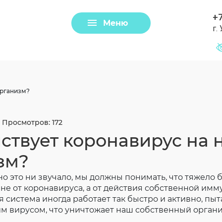
+7
Меню
г.
Задать вопрос
Клещи
организм?
Просмотров: 172
йствует коронавирус на 
зм?
но это ни звучало, мы должны понимать, что тяжело 
не от коронавируса, а от действия собственной имм
система иногда работает так быстро и активно, пыт
Загрузить файл
им вирусом, что уничтожает наш собственный органи