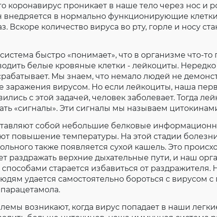
то коронавирус проникает в наше тело через нос и ро
Согласие на обработку личных данных
н внедряется в нормально функционирующие клетки
Введите слово с картинки
*
:
з. Вскоре количество вируса во рту, горле и носу ст
истема быстро «понимает», что в организме что-то 
одить белые кровяные клетки - лейкоциты. Нередко 
рабатывает. Мы знаем, что немало людей не демонс
 заражения вирусом. Но если лейкоциты, наша пер
вились с этой задачей, человек заболевает. Тогда ле
ать «сигналы». Эти сигналы мы называем цитокинам
тавляют собой небольшие белковые информационн
ют повышение температуры. На этой стадии болезни
ольного также появляется сухой кашель. Это происхо
т раздражать верхние дыхательные пути, и наш орг
способами старается избавиться от раздражителя. Н
людям удается самостоятельно бороться с вирусом 
 парацетамола.
емы возникают, когда вирус попадает в наши легки