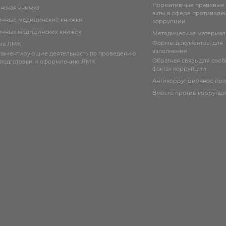
Нормативные правовые
нская книжка
акты в сфере противоде
ичные медицинские книжки
коррупции
чных медицинских книжек
Методические материа
Формы документов, для
ма ЛМК
заполнения
гламентирующие деятельность по проведению
Обратная связь для соо
 подготовки и оформлению ЛМК
фактах коррупции
Антикоррупционное пр
Вместе против коррупц