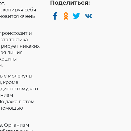
Поделиться:
т.
, копируя себя
ановится очень
происходит и
эта тактика
трирует никаких
вая линия
йкоциты
и.
ые молекулы,
, кроме
дит потому, что
анизм
о даже в этом
с помощью
е. Организм