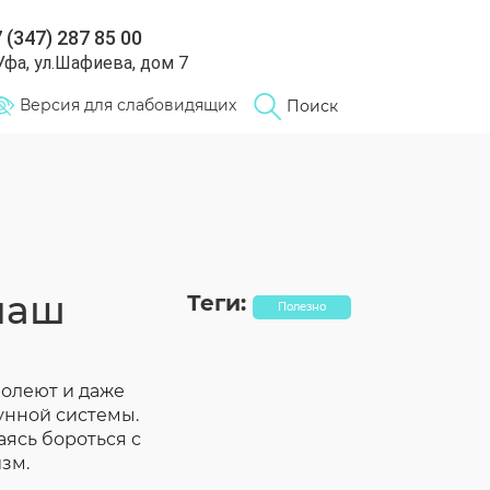
 (347) 287 85 00
 Уфа, ул.Шафиева, дом 7
Версия для слабовидящих
Поиск
наш
Теги:
Полезно
болеют и даже
унной системы.
аясь бороться с
зм.