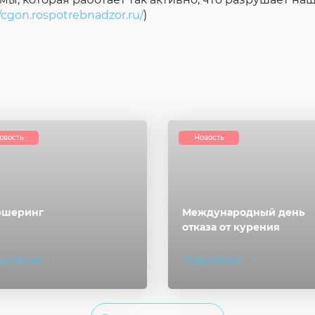
//cgon.rospotrebnadzor.ru/
)
овость
Новость
ршеринг
Международный день
отказа от курения
дробнее
Подробнее