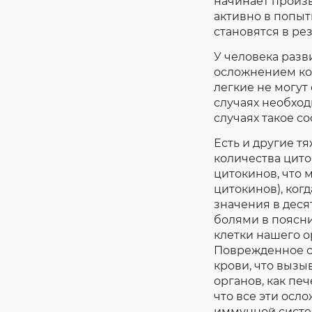
начинает произ
активно в попыт
становятся в ре
У человека разв
осложнением кор
легкие не могут
случаях необход
случаях такое с
Есть и другие 
количества цито
цитокинов, что
цитокинов), ког
значения в деся
болями в поясни
клетки нашего о
Поврежденное с
крови, что вызы
органов, как печ
что все эти осло
иммунной систем