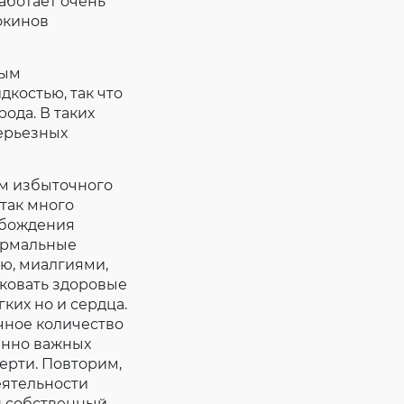
аботает очень
окинов
ным
костью, так что
ода. В таких
серьезных
ом избыточного
так много
обождения
нормальные
ью, миалгиями,
аковать здоровые
ких но и сердца.
чное количество
енно важных
мерти. Повторим,
деятельности
ш собственный