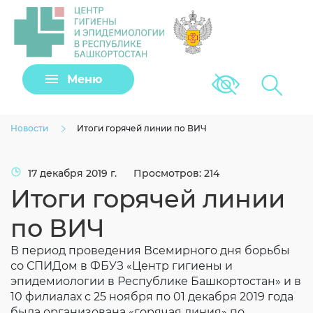
Задать вопрос
Меню
Версия для сла
Клещи
Новости
Итоги горячей линии по ВИЧ
17 декабря 2019 г.
Просмотров: 214
Итоги горячей линии
по ВИЧ
В период проведения Всемирного дня борьбы
со СПИДом в ФБУЗ «Центр гигиены и
эпидемиологии в Республике Башкортостан» и в
Загрузить файл
10 филиалах с 25 ноября по 01 декабря 2019 года
была организована «горячая линия» по