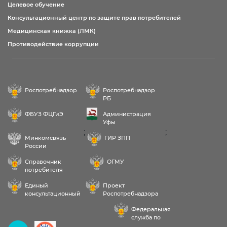
Целевое обучение
Консультационный центр по защите прав потребителей
Медицинская книжка (ЛМК)
Противодействие коррупции
Роспотребнадзор
Роспотребнадзор
РБ
ФБУЗ ФЦГиЭ
Администрация
Уфы
;
;
Минкомсвязь
ГИР ЗПП
России
Справочник
ОГМУ
потребителя
Единый
Проект
консультационный
Роспотребнадзора
центр
РФ «Здоровое
Федеральная
питание»
служба по
надзору в сфере