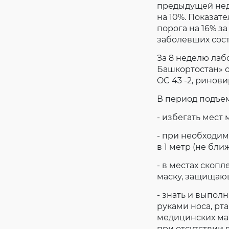
предыдущей неде
на 10%. Показат
порога на 16% з
заболевших соста
За 8 неделю ла
Башкортостан» о
OC 43 -2, риновир
В период подъе
- избегать мест
- при необходи
в 1 метр (не бли
- в местах скоп
маску, защищающ
- знать и выпол
руками носа, рт
медицинских мас
при отсутствии в