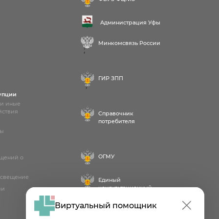
Администрация Уфы
Минкомсвязь России
;
ГИР ЗПП
;
упции
 и иные
йствия
Справочник
потребителя
лы
ОГМУ
бщений о
освещение
Единый
консультационный
ии
центр
Виртуальный помощник