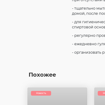
- тщательно мыт
домой, после п
- для гигиениче
спиртовой основ
- регулярно про
- ежедневно гул
- организовать 
Похожее
Новость
Н