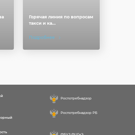
ва
Горячая линия по вопросам
такси и ка...
Подробнее
ий
Роспотребнадзор
Роспотребнадзор РБ
торный
ость
ФБУЗ ФЦГиЭ