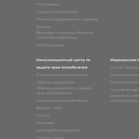
Фотогалерея
Оценка условий труда
Отчёты государственного задания
Закупки
Ветераны и участники Великой
Отечественной войны»
Обратная связь
Консультационный центр по
Медицинская 
защите прав потребителей
Личная медици
О консультационном центре
Электронные л
Образцы документов
Оформление ли
Образцы документов о защите
Кому необходи
прав потребителей
Документы, ре
Информация потребителям
гигиенической
Вопрос - ответ
Отчеты
Инфотека
Банк судебных решений
Горячие линии