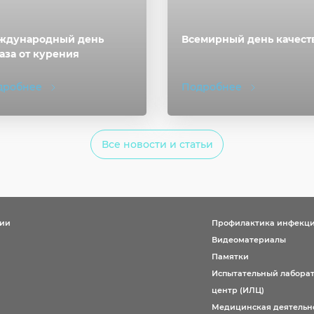
ждународный день
Всемирный день качест
аза от курения
дробнее
Подробнее
Все новости и статьи
ции
Профилактика инфекц
Видеоматериалы
Памятки
Испытательный лабора
центр (ИЛЦ)
Медицинская деятельн