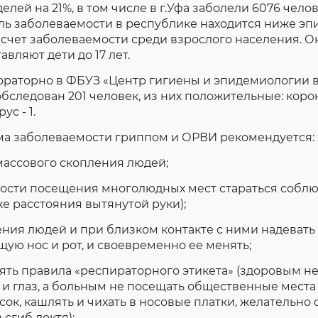
лей на 21%, в том числе в г.Уфа заболели 6076 чело
Согласие на обработку личных данных
ель заболеваемости в республике находится ниже э
Введите слово с картинки
*
:
а счет заболеваемости среди взрослого населения. О
вляют дети до 17 лет.
бораторно в ФБУЗ «Центр гигиены и эпидемиологии 
бследован 201 человек, из них положительные: коро
ус - 1.
ма заболеваемости гриппом и ОРВИ рекомендуется:
 массового скопления людей;
мости посещения многолюдных мест стараться собл
же расстояния вытянутой руки);
ления людей и при близком контакте с ними надеват
ую нос и рот, и своевременно ее менять;
нять правила «респираторного этикета» (здоровым не
а и глаз, а больным не посещать общественные места
ок, кашлять и чихать в носовые платки, желательно 
 сгиб локтя);