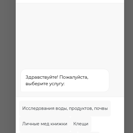
Проект
Роспотребнадзора РФ
«Здоровое питание»
Федеральная служба по
надзору в сфере
здравоохранения
Здравствуйте! Пожалуйста,
выберите услугу:
Исследования воды, продуктов, почвы
Личные мед книжки
Клещи