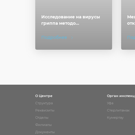
Исследование на вирусы
Ме
гриппа методо...
отк
Подробнее
По
О Центре
Орган инспек
Структура
Уфа
Реквизиты
Стерлитамак
Отделы
Кумертау
Филиалы
Документы