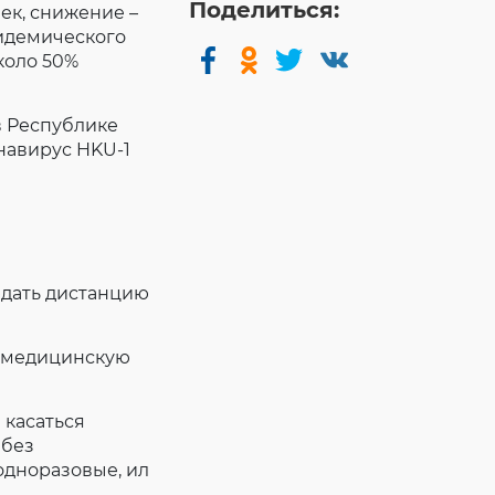
Поделиться:
век, снижение –
пидемического
коло 50%
в Республике
навирус HKU-1
юдать дистанцию
ь медицинскую
 касаться
 без
одноразовые, ил