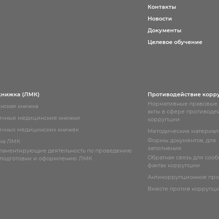
Контакты
Новости
Документы
Целевое обучение
книжка (ЛМК)
Противодействие корр
Нормативные правовые
нская книжка
акты в сфере противоде
ичные медицинские книжки
коррупции
чных медицинских книжек
Методические материа
Формы документов, для
ма ЛМК
заполнения
гламентирующие деятельность по проведению
Обратная связь для соо
 подготовки и оформлению ЛМК
фактах коррупции
Антикоррупционное пр
Вместе против коррупц