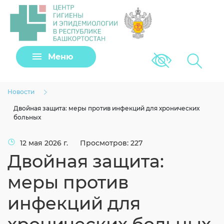
Задать вопрос
Меню
Версия для сла
Клещи
Новости
Двойная защита: меры против инфекций для хронических
больных
12 мая 2026 г.
Просмотров: 227
Двойная защита:
меры против
инфекций для
Загрузить файл