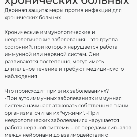
хронических больных
Согласие на обработку личных данных
Двойная защита: меры против инфекций для
Введите слово с картинки
*
:
хронических больных
Хронические иммунологические и
неврологические заболевания – это группа
состояний, при которых нарушается работа
иммунной или нервной систем. Они
развиваются постепенно, могут иметь
длительное течение и требуют медицинского
наблюдения
Что происходит при этих заболеваниях?
-При аутоиммунных заболеваниях иммунная
система начинает атаковать собственные ткани
организма, считая их "чужими". -При
неврологических заболеваниях нарушается
работа нервной системы – от передачи сигналов
между нейронами до взаимодействия с