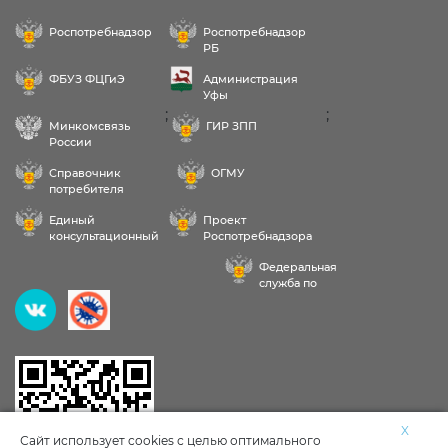
Роспотребнадзор
Роспотребнадзор
РБ
ФБУЗ ФЦГиЭ
Администрация
Уфы
;
;
Минкомсвязь
ГИР ЗПП
России
Справочник
ОГМУ
потребителя
Единый
Проект
консультационный
Роспотребнадзора
центр
РФ «Здоровое
Федеральная
питание»
служба по
надзору в сфере
Здравствуйте! Пожалуйста,
здравоохранения
выберите услугу:
Исследования воды, продуктов, почвы
X
Сайт использует cookies с целью оптимального