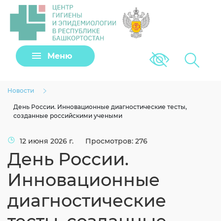
Задать вопрос
Меню
Версия для сла
Клещи
Новости
День России. Инновационные диагностические тесты,
созданные российскими учеными
12 июня 2026 г.
Просмотров: 276
День России.
Инновационные
диагностические
Загрузить файл