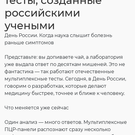
тесты, созданные
Согласие на обработку личных данных
российскими
Введите слово с картинки
*
:
учеными
День России. Когда наука слышит болезнь
раньше симптомов
Представьте: вы допиваете чай, а лаборатория
уже выдала ответ по десяткам мишеней. Это не
фантастика — так работают отечественные
мультиплексные тесты. Сегодня, в День России,
говорим о разработках, которые делают
медицину быстрее, точнее и ближе к человеку.
Что меняется уже сейчас
Один анализ — много ответов. Мультиплексные
ПЦР‑панели распознают сразу несколько