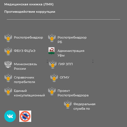
Медицинская книжка (ЛМК)
Противодействие коррупции
Роспотребнадзор
Роспотребнадзор
РБ
ФБУЗ ФЦГиЭ
Администрация
Уфы
;
;
Минкомсвязь
ГИР ЗПП
России
Справочник
ОГМУ
потребителя
Единый
Проект
консультационный
Роспотребнадзора
центр
РФ «Здоровое
Федеральная
питание»
служба по
надзору в сфере
Здравствуйте! Пожалуйста,
здравоохранения
выберите услугу: