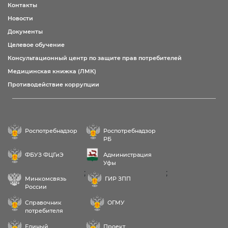
Контакты
Новости
Документы
Целевое обучение
Консультационный центр по защите прав потребителей
Медицинская книжка (ЛМК)
Противодействие коррупции
Роспотребнадзор
Роспотребнадзор
РБ
ФБУЗ ФЦГиЭ
Администрация
Уфы
;
;
Минкомсвязь
ГИР ЗПП
России
Справочник
ОГМУ
потребителя
Единый
Проект