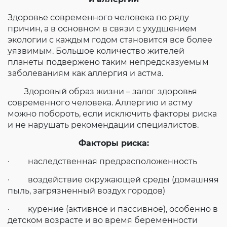
Согласие на обработку личных данных
Здоровье современного человека по ряду
Введите слово с картинки
*
:
причин, а в основном в связи с ухудшением
экологии с каждым годом становится все более
уязвимым. Большое количество жителей
планеты подвержено таким непредсказуемым
заболеваниям как аллергия и астма.
Здоровый образ жизни – залог здоровья
современного человека. Аллергию и астму
можно побороть, если исключить факторы риска
и не нарушать рекомендации специалистов.
Факторы риска:
· наследственная предрасположенность
· воздействие окружающей среды (домашняя
пыль, загрязненный воздух городов)
· курение (активное и пассивное), особенно в
детском возрасте и во время беременности