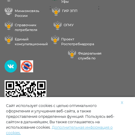
Уфы
;
;
Минкомсвязь
ГИР ЗПП
России
Справочник
ОГМУ
потребителя
Единый
Проект
консультационный
Роспотребнадзора
центр
РФ «Здоровое
Федеральная
питание»
служба по
надзору в сфере
Здравствуйте! Пожалуйста,
здравоохранения
выберите услугу:
Исследования воды, продуктов, почвы
X
Сайт использует cookies с целью оптимального
оформления и улучшения веб-сайта, а также
Личные мед книжки
Клещи
предоставления определенных функций. Пользуясь веб-
сайтом в дальнейшем, Вы также соглашаетесь на
использование cookies.
Дополнительная информация о
Тараканы, мыши в доме
Другое
Политика обработки и
cookies.
защиты персональных