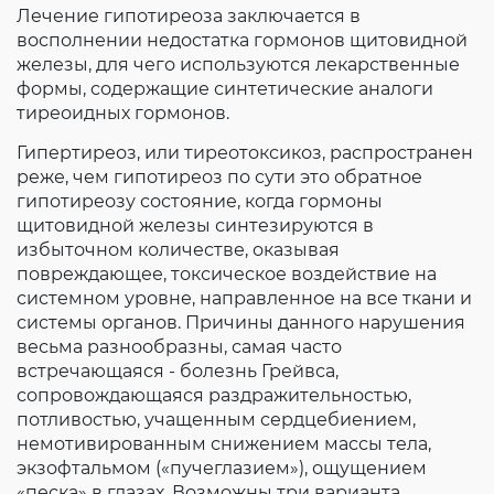
Лечение гипотиреоза заключается в
восполнении недостатка гормонов щитовидной
железы, для чего используются лекарственные
формы, содержащие синтетические аналоги
тиреоидных гормонов.
Гипертиреоз, или тиреотоксикоз, распространен
реже, чем гипотиреоз по сути это обратное
гипотиреозу состояние, когда гормоны
щитовидной железы синтезируются в
избыточном количестве, оказывая
повреждающее, токсическое воздействие на
системном уровне, направленное на все ткани и
системы органов. Причины данного нарушения
весьма разнообразны, самая часто
встречающаяся - болезнь Грейвса,
сопровождающаяся раздражительностью,
потливостью, учащенным сердцебиением,
немотивированным снижением массы тела,
экзофтальмом («пучеглазием»), ощущением
«песка» в глазах. Возможны три варианта