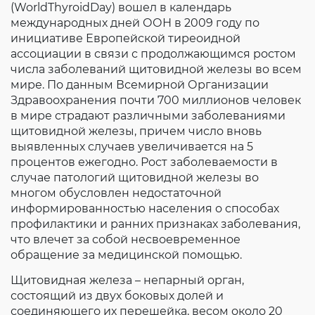
(WorldThyroidDay) вошел в календарь
Согласие на обработку личных данных
международных дней ООН в 2009 году по
Введите слово с картинки
*
:
инициативе Европейской тиреоидной
ассоциации в связи с продолжающимся ростом
числа заболеваний щитовидной железы во всем
мире. По данным Всемирной Организации
Здравоохранения почти 700 миллионов человек
в мире страдают различными заболеваниями
щитовидной железы, причем число вновь
выявленных случаев увеличивается на 5
процентов ежегодно. Рост заболеваемости в
случае патологий щитовидной железы во
многом обусловлен недостаточной
информированностью населения о способах
профилактики и ранних признаках заболевания,
что влечет за собой несвоевременное
обращение за медицинской помощью.
Щитовидная железа – непарный орган,
состоящий из двух боковых долей и
соединяющего их перешейка, весом около 20