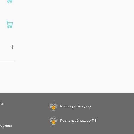
ий
Роспотребнадзор
Роспотребнадзор РБ
торный