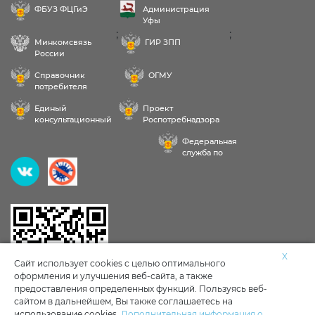
ФБУЗ ФЦГиЭ
Администрация
Уфы
;
;
Минкомсвязь
ГИР ЗПП
России
Справочник
ОГМУ
потребителя
Единый
Проект
консультационный
Роспотребнадзора
центр
РФ «Здоровое
Федеральная
питание»
служба по
надзору в сфере
Здравствуйте! Пожалуйста,
здравоохранения
выберите услугу:
Исследования воды, продуктов, почвы
X
Сайт использует cookies с целью оптимального
оформления и улучшения веб-сайта, а также
Личные мед книжки
Клещи
предоставления определенных функций. Пользуясь веб-
сайтом в дальнейшем, Вы также соглашаетесь на
использование cookies.
Дополнительная информация о