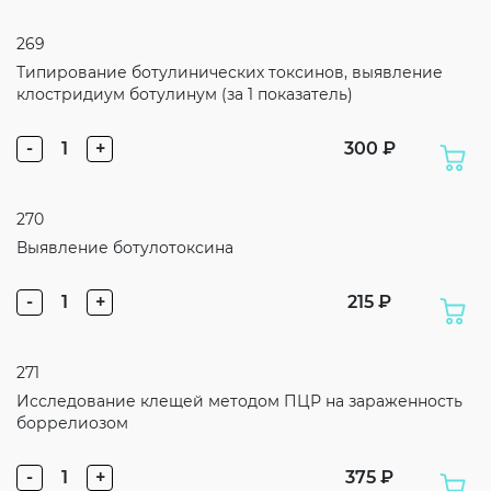
269
Типирование ботулинических токсинов, выявление
клостридиум ботулинум (за 1 показатель)
-
1
+
300 ₽
270
Выявление ботулотоксина
-
1
+
215 ₽
271
Исследование клещей методом ПЦР на зараженность
боррелиозом
-
1
+
375 ₽