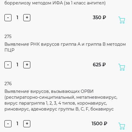
боррелиозу методом ИФА (за 1 класс антител)
-
1
+
350 ₽
275
Выявление РНК вирусов гриппа А и гриппа В методом
ПЦР
-
1
+
625 ₽
276
Выявление вирусов, вызывающих ОРВИ
(респираторно-синцитиальный, метапневмовирус,
вирус парагриппа 1, 2, 3, 4 типов, коронавирус,
риновирус, аденовирус группы B, C, F, бокавирус
-
1
+
1500 ₽