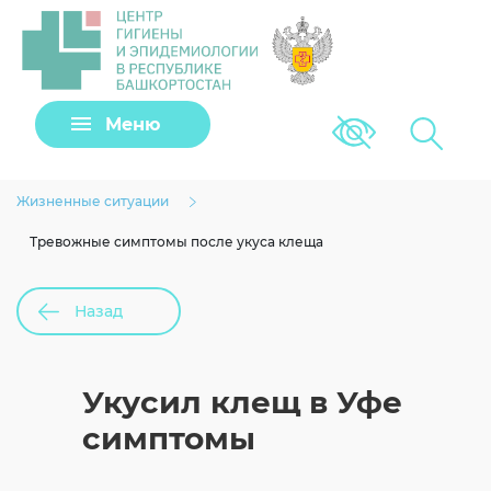
Задать вопрос
Подать заявку
Меню
Версия для сла
Клещи
Виртуальный помощник
Жизненные ситуации
Тревожные симптомы после укуса клеща
Назад
Согласие на обработку личных данных
Укусил клещ в Уфе
симптомы
Загрузить файл