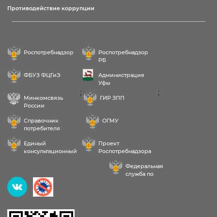
Противодействие коррупции
Роспотребнадзор
Роспотребнадзор
РБ
ФБУЗ ФЦГиЭ
Администрация
Уфы
;
;
Минкомсвязь
ГИР ЗПП
России
Справочник
ОГМУ
потребителя
Единый
Проект
консультационный
Роспотребнадзора
центр
РФ «Здоровое
Федеральная
питание»
служба по
надзору в сфере
Здравствуйте! Пожалуйста,
здравоохранения
выберите услугу: