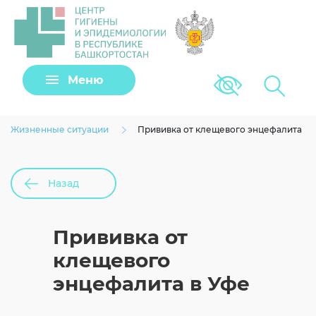
Задать вопрос
Подать заявку
Меню
Версия для сла
Клещи
Виртуальный помощник
Жизненные ситуации
Прививка от клещевого энцефалита
Назад
Прививка от
Согласие на обработку личных данных
клещевого
энцефалита в Уфе
Загрузить файл